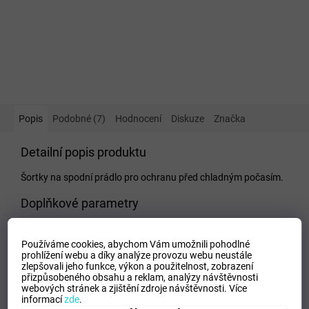
Popis
Podobné (7)
Hodnocení
Diskuze
Značka
Detailní popis produktu
Šortky na spodní prádlo pro ochranu před chladným počasím.
Doplňkové parametry
Kategorie
:
Dámské kraťase a šortky
Používáme cookies, abychom Vám umožnili pohodlné
EAN
:
Zvolte variantu
prohlížení webu a díky analýze provozu webu neustále
Tipo Mdelo
:
T
zlepšovali jeho funkce, výkon a použitelnost,
zobrazení
přizpůsobeného obsahu a reklam, analýzy návštěvnosti
Composicion
:
82%polyamid - 18%elastan
webových stránek a zjištění zdroje návštěvnosti.
Více
Modelo
:
900477.900
informací
zde
.