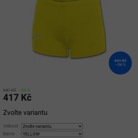
5
hvězdiček.
641 Kč
–34 %
641 Kč
–34 %
417 Kč
Měrná
Zvolte variantu
cena:
Velikost
Barva