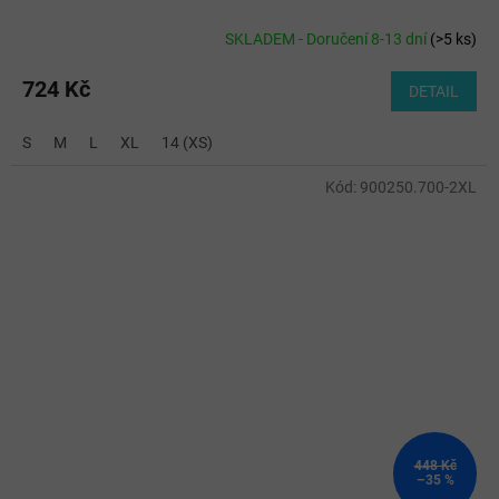
SKLADEM - Doručení 8-13 dní
(
>5 ks
)
724 Kč
DETAIL
S
M
L
XL
14 (XS)
Kód:
900250.700-2XL
448 Kč
–35 %