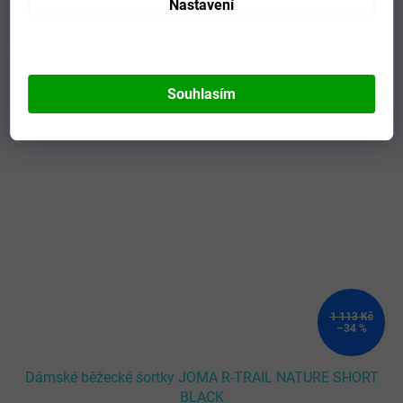
Nastavení
Mohlo by se vám líbit
Kód:
901838.100-L
Souhlasím
1 113 Kč
–34 %
Dámské běžecké šortky JOMA R-TRAIL NATURE SHORT
BLACK