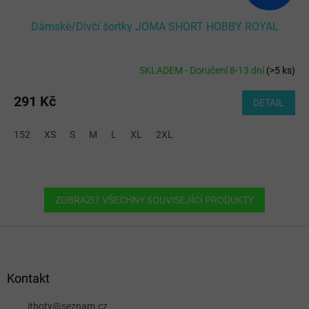
Dámské/Dívčí šortky JOMA SHORT HOBBY ROYAL
SKLADEM - Doručení 8-13 dní
(
>5 ks
)
291 Kč
DETAIL
152
XS
S
M
L
XL
2XL
ZOBRAZIT VŠECHNY SOUVISEJÍCÍ PRODUKTY
Z
á
p
a
Kontakt
t
í
itboty
@
seznam.cz