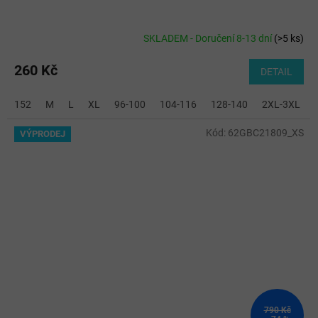
SKLADEM - Doručení 8-13 dní
(
>5 ks
)
260 Kč
DETAIL
152
M
L
XL
96-100
104-116
128-140
2XL-3XL
Kód:
62GBC21809_XS
VÝPRODEJ
790 Kč