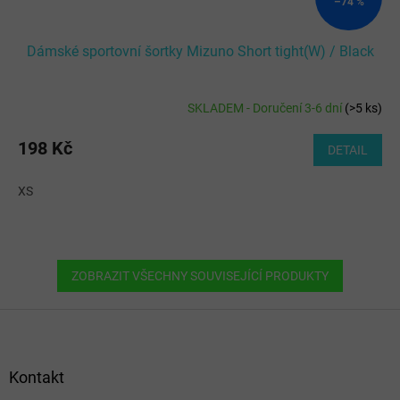
–74 %
Dámské sportovní šortky Mizuno Short tight(W) / Black
SKLADEM - Doručení 3-6 dní
(
>5 ks
)
198 Kč
DETAIL
XS
ZOBRAZIT VŠECHNY SOUVISEJÍCÍ PRODUKTY
Z
á
p
a
Kontakt
t