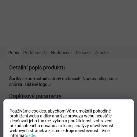
Popis
Podobné (7)
Hodnocení
Diskuze
Značka
Detailní popis produktu
Šortky s kontrastními střihy na bocích. Nastavitelný pas a
šňůrka. Tištěné logo J.
Doplňkové parametry
Kategorie
:
Dámské kraťase a šortky
Používáme cookies, abychom Vám umožnili pohodlné
EAN
:
Zvolte variantu
prohlížení webu a díky analýze provozu webu neustále
zlepšovali jeho funkce, výkon a použitelnost,
zobrazení
Tipo Mdelo
:
T
přizpůsobeného obsahu a reklam, analýzy návštěvnosti
Composicion
:
100% Polyester
webových stránek a zjištění zdroje návštěvnosti.
Více
informací
zde
.
Modelo
:
101657.332