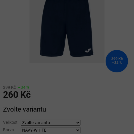
5
hvězdiček.
399 Kč
–34 %
399 Kč
–34 %
260 Kč
Měrná
Zvolte variantu
cena:
Velikost
Barva