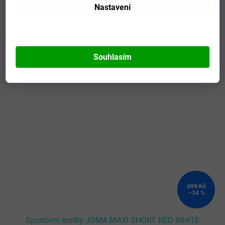
Nastavení
Mohlo by se vám líbit
Souhlasím
Kód:
101657.602-2XL-3XL
399 Kč
–34 %
Sportovní šortky JOMA MAXI SHORT RED-WHITE