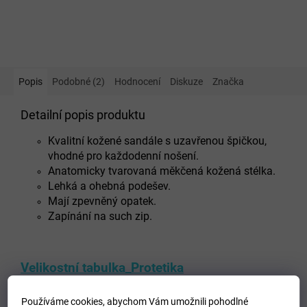
Popis
Podobné (2)
Hodnocení
Diskuze
Značka
Detailní popis produktu
Kvalitní kožené sandále s uzavřenou špičkou,
vhodné pro každodenní nošení.
Anatomicky tvarovaná měkčená kožená stélka.
Lehká a ohebná podešev.
Mají zpevněný opatek.
Zapínání na such zip.
Velikostní tabulka_Protetika
Doplňkové parametry
Používáme cookies, abychom Vám umožnili pohodlné