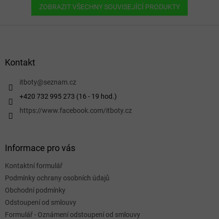
ZOBRAZIT VŠECHNY SOUVISEJÍCÍ PRODUKTY
Z
á
p
a
Kontakt
t
í
itboty
@
seznam.cz
+420 732 995 273 (16 - 19 hod.)
https://www.facebook.com/itboty.cz
Informace pro vás
Kontaktní formulář
Podmínky ochrany osobních údajů
Obchodní podmínky
Odstoupení od smlouvy
Formulář - Oznámení odstoupení od smlouvy