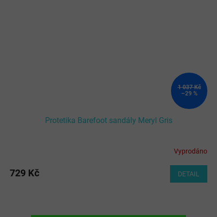
1 037 Kč
–29 %
Protetika Barefoot sandály Meryl Gris
Vyprodáno
729 Kč
DETAIL