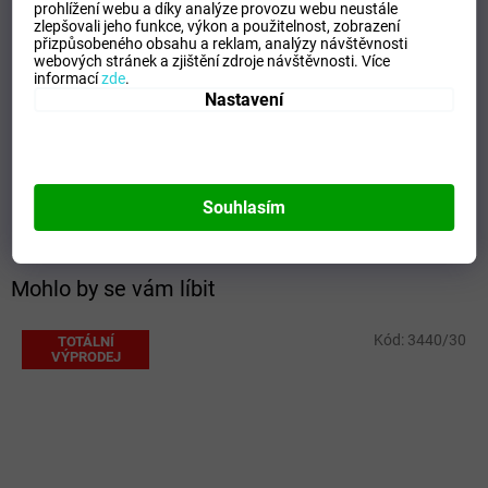
prohlížení webu a díky analýze provozu webu neustále
Kategorie
:
Dětské sandále
zlepšovali jeho funkce, výkon a použitelnost,
zobrazení
přizpůsobeného obsahu a reklam, analýzy návštěvnosti
Záruka
:
2 roky
webových stránek a zjištění zdroje návštěvnosti.
Více
EAN
:
8585003435667
informací
zde
.
Nastavení
Barva
:
Modrá
Materiál
:
Kůže
Pohlaví
:
Chlapecké
Střih
:
Standardní
Souhlasím
Výrobce
:
Protetika
Mohlo by se vám líbit
Kód:
3440/30
TOTÁLNÍ
VÝPRODEJ