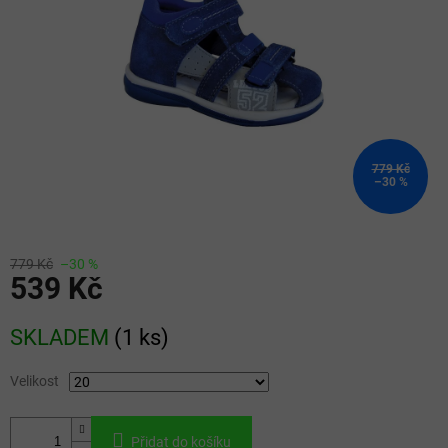
779 Kč
–30 %
779 Kč
–30 %
539 Kč
Měrná
SKLADEM
(
1 ks
)
cena:
Velikost
Přidat do košíku