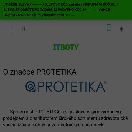
Přejít
⚡POZOR SLEVA⚡ ------ ⚡SLEVOVÝ KÓD zadejte v NÁKUPNÍM KOŠÍKU ⚡
na
SLEVA SE ODEČTE PO ZADÁNÍ SLEVOVÉHO KÓDU⚡ ------- ⚡AKCE -
obsah
DOPRAVA OD 49 Kč do výdejních míst ⚡-----
NÁKUP
KOŠÍK
O značce PROTETIKA
Společnost PROTETIKA, a.s. je slovenským výrobcem,
prodejcem a distributorem širokého sortimentu zdravotnické
specializované obuvi a zdravotnických pomůcek.