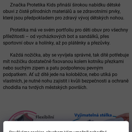
Značka Protetika Kids přináší širokou nabídku dětské
obuvi z čistě přírodních materiálů a se zdravotními prvky,
které jsou předpokladem pro zdravý vývoj dětských nohou.
Protetika má ve svém portfoliu pro děti obuv pro všechny
příležitosti – od vycházkových bot a sandálků, přes
sportovní obuv a holínky, až po plátěnky a přezůvky.
Každá nožička, aby se vyvíjela správné, tak dítě potřebuje
mít nožičku dostatečně fixovanou kolem kotníku přezkami
nebo suchým zipem a patu podpořenou pevným
podpatkem.
Ať už dítě jede na koloběžce, nebo utíká po
vlastních, je nutné nohu zajistit i kvůli bezpečnosti a ochraně
chodidla na tvrdých městských površích.