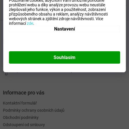
Používáme cookies, abychom Vám umožnili pohodlné
prohlížení webu a díky analýze provozu webu neustále
zlepšovali jeho funkce, výkon a použitelnost,
zobrazení
přizpůsobeného obsahu a reklam, analýzy návštěvnosti
webových stránek a zjištění zdroje návštěvnosti.
Více
Z
informací
zde
.
á
Nastavení
p
a
Kontakt
t
í
itboty
@
seznam.cz
Souhlasím
+420 732 995 273 (16 - 19 hod.)
https://www.facebook.com/itboty.cz
Informace pro vás
Kontaktní formulář
Podmínky ochrany osobních údajů
Obchodní podmínky
Odstoupení od smlouvy