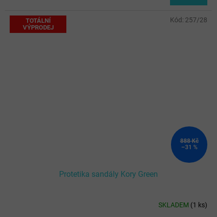
Kód:
257/28
TOTÁLNÍ
VÝPRODEJ
888 Kč
–31 %
Protetika sandály Kory Green
SKLADEM
(
1 ks
)