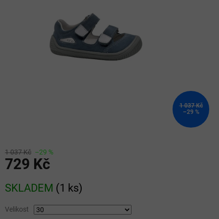
5
hvězdiček.
1 037 Kč
–29 %
1 037 Kč
–29 %
729 Kč
Měrná
SKLADEM
(
1 ks
)
cena:
Velikost