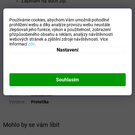
Zapínání na such zip.
Používáme cookies, abychom Vám umožnili pohodlné
Velikostní tabulka_Protetika
prohlížení webu a díky analýze provozu webu neustále
zlepšovali jeho funkce, výkon a použitelnost,
zobrazení
přizpůsobeného obsahu a reklam, analýzy návštěvnosti
webových stránek a zjištění zdroje návštěvnosti.
Více
informací
zde
.
Doplňkové parametry
Nastavení
Kategorie
:
Dětské sandále
Záruka
:
2 roky
Barva
:
Modrá/šedá
Souhlasím
Materiál
:
Kůže
Pohlaví
:
Chlapecké
Střih
:
Standardní
Výrobce
:
Protetika
Mohlo by se vám líbit