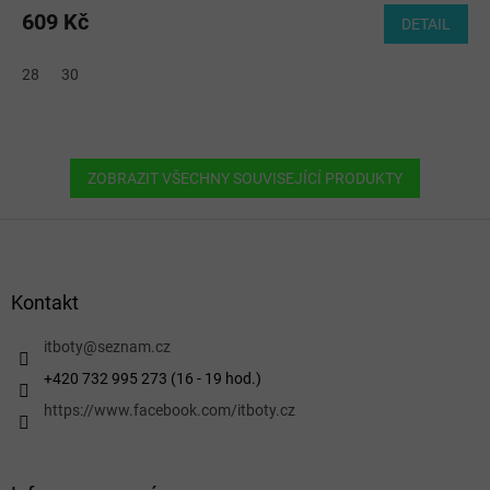
609 Kč
DETAIL
28
30
ZOBRAZIT VŠECHNY SOUVISEJÍCÍ PRODUKTY
Z
á
p
a
Kontakt
t
í
itboty
@
seznam.cz
+420 732 995 273 (16 - 19 hod.)
https://www.facebook.com/itboty.cz