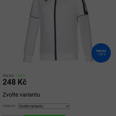
5
hvězdiček.
990 Kč
–74 %
990 Kč
–74 %
248 Kč
Měrná
Zvolte variantu
cena:
Velikost