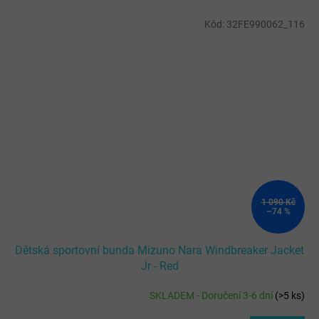
Kód:
32FE990062_116
1 090 Kč
–74 %
Dětská sportovní bunda Mizuno Nara Windbreaker Jacket
Jr - Red
SKLADEM - Doručení 3-6 dní
(
>5 ks
)