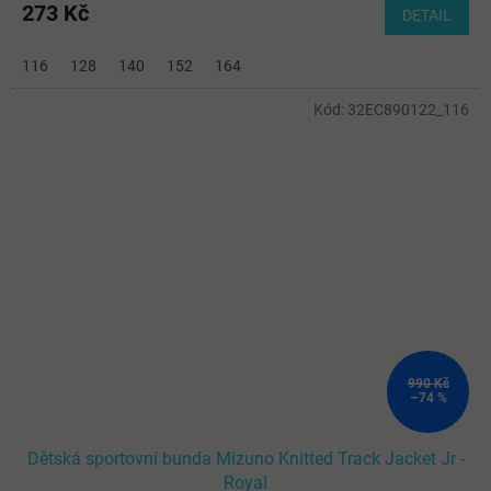
273 Kč
DETAIL
116
128
140
152
164
Kód:
32EC890122_116
990 Kč
–74 %
Dětská sportovní bunda Mizuno Knitted Track Jacket Jr -
Royal