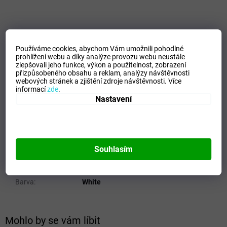
VELIKOSTNÍ TABULKA_MIZUNO
Používáme cookies, abychom Vám umožnili pohodlné
prohlížení webu a díky analýze provozu webu neustále
zlepšovali jeho funkce, výkon a použitelnost,
zobrazení
přizpůsobeného obsahu a reklam, analýzy návštěvnosti
Doplňkové parametry
webových stránek a zjištění zdroje návštěvnosti.
Více
informací
zde
.
Kategorie
:
Dětské bundy
Nastavení
EAN
:
Zvolte variantu
Velikost
:
116
Pohlaví
:
Junioři
Kategorie
:
Bundy
Souhlasím
Sport
:
Training
Materiálové složení
:
100% Polyester
Barva
:
White
Mohlo by se vám líbit