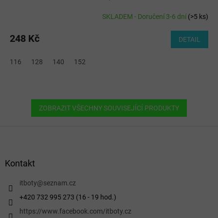
SKLADEM - Doručení 3-6 dní
(
>5 ks
)
248 Kč
DETAIL
116
128
140
152
ZOBRAZIT VŠECHNY SOUVISEJÍCÍ PRODUKTY
Z
á
p
a
Kontakt
t
í
itboty
@
seznam.cz
+420 732 995 273 (16 - 19 hod.)
https://www.facebook.com/itboty.cz