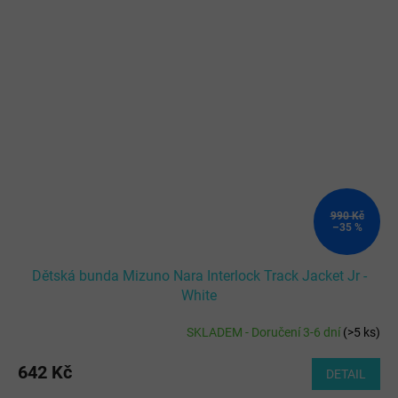
990 Kč
–35 %
Dětská bunda Mizuno Nara Interlock Track Jacket Jr -
White
SKLADEM - Doručení 3-6 dní
(
>5 ks
)
642 Kč
DETAIL