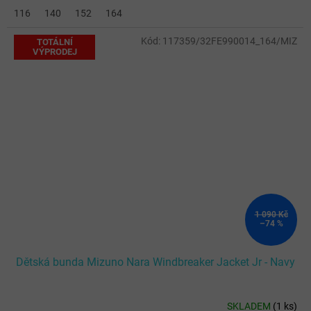
116
140
152
164
Kód:
117359/32FE990014_164/MIZ
TOTÁLNÍ
VÝPRODEJ
1 090 Kč
–74 %
Dětská bunda Mizuno Nara Windbreaker Jacket Jr - Navy
SKLADEM
(
1 ks
)