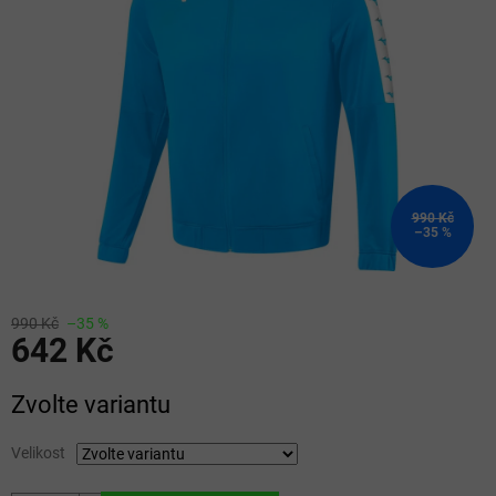
5
hvězdiček.
990 Kč
–35 %
990 Kč
–35 %
642 Kč
Měrná
Zvolte variantu
cena:
Velikost