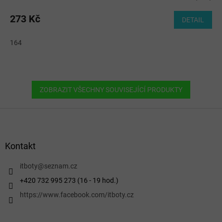
273 Kč
DETAIL
164
ZOBRAZIT VŠECHNY SOUVISEJÍCÍ PRODUKTY
Z
á
p
a
Kontakt
t
í
itboty
@
seznam.cz
+420 732 995 273 (16 - 19 hod.)
https://www.facebook.com/itboty.cz