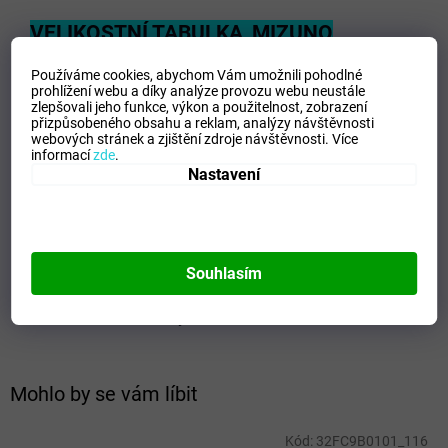
VELIKOSTNÍ TABULKA_MIZUNO
Používáme cookies, abychom Vám umožnili pohodlné
prohlížení webu a díky analýze provozu webu neustále
zlepšovali jeho funkce, výkon a použitelnost,
zobrazení
Doplňkové parametry
přizpůsobeného obsahu a reklam, analýzy návštěvnosti
webových stránek a zjištění zdroje návštěvnosti.
Více
Kategorie
:
Dětské bundy
informací
zde
.
Nastavení
EAN
:
Zvolte variantu
Velikost
:
116
Pohlaví
:
Junioři
Kategorie
:
Bundy
Sport
:
Training
Souhlasím
Materiálové složení
:
100% Polyester Interlock
Barva
:
Sky Blue
Mohlo by se vám líbit
Kód:
32FC9B0101_116