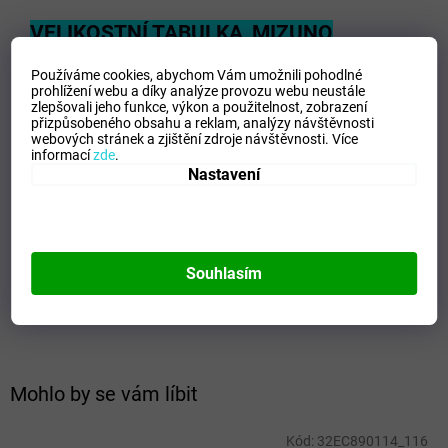
VELIKOSTNÍ TABULKA_MIZUNO
Používáme cookies, abychom Vám umožnili pohodlné
prohlížení webu a díky analýze provozu webu neustále
zlepšovali jeho funkce, výkon a použitelnost,
zobrazení
Doplňkové parametry
přizpůsobeného obsahu a reklam, analýzy návštěvnosti
webových stránek a zjištění zdroje návštěvnosti.
Více
Kategorie
:
Dětské bundy
informací
zde
.
Nastavení
EAN
:
Zvolte variantu
Velikost
:
116
Pohlaví
:
Junioři
Kategorie
:
Bundy
Sport
:
Training
Souhlasím
Materiálové složení
:
100% Polyester Interlock
Barva
:
Yellow
Mohlo by se vám líbit
Kód:
32EC890114_116