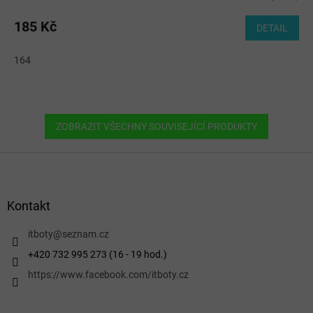
185 Kč
DETAIL
164
ZOBRAZIT VŠECHNY SOUVISEJÍCÍ PRODUKTY
Z
á
p
a
Kontakt
t
í
itboty
@
seznam.cz
+420 732 995 273 (16 - 19 hod.)
https://www.facebook.com/itboty.cz