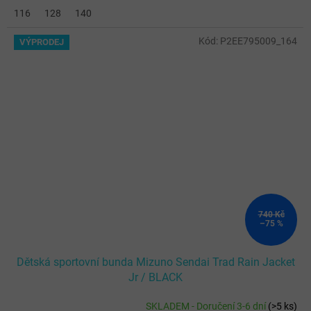
116
128
140
Kód:
P2EE795009_164
VÝPRODEJ
740 Kč
–75 %
Dětská sportovní bunda Mizuno Sendai Trad Rain Jacket
Jr / BLACK
SKLADEM - Doručení 3-6 dní
(
>5 ks
)