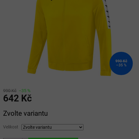
5
hvězdiček.
990 Kč
–35 %
990 Kč
–35 %
642 Kč
Měrná
Zvolte variantu
cena:
Velikost