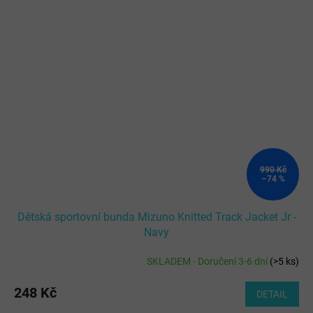
990 Kč
–74 %
Dětská sportovní bunda Mizuno Knitted Track Jacket Jr -
Navy
SKLADEM - Doručení 3-6 dní
(
>5 ks
)
248 Kč
DETAIL