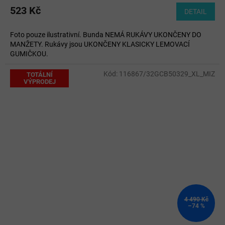
produktu
523 Kč
DETAIL
je
5,0
Foto pouze ilustrativní. Bunda NEMÁ RUKÁVY UKONČENY DO
z
MANŽETY. Rukávy jsou UKONČENY KLASICKY LEMOVACÍ
5
GUMIČKOU.
hvězdiček.
Kód:
116867/32GCB50329_XL_MIZ
TOTÁLNÍ
VÝPRODEJ
4 490 Kč
–74 %