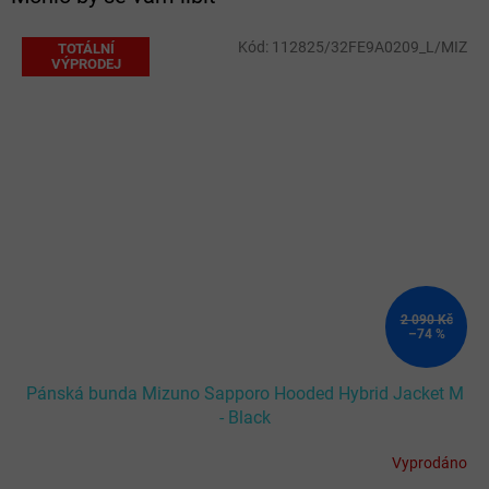
Kód:
112825/32FE9A0209_L/MIZ
TOTÁLNÍ
VÝPRODEJ
2 090 Kč
–74 %
Pánská bunda Mizuno Sapporo Hooded Hybrid Jacket M
- Black
Vyprodáno
Průměrné
hodnocení