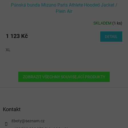
Pánská bunda Mizuno Paris Athlete Hooded Jacket /
Plein Air
SKLADEM
(
1 ks
)
1 123 Kč
DETAIL
XL
ZOBRAZIT VŠECHNY SOUVISEJÍCÍ PRODUKTY
Z
á
p
a
Kontakt
t
í
itboty
@
seznam.cz