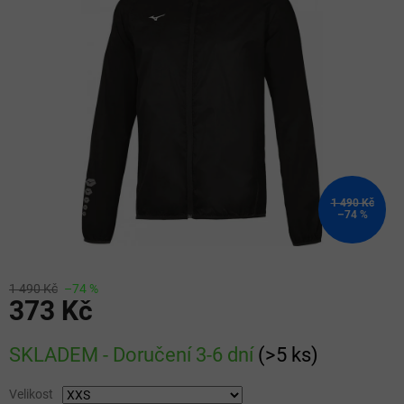
z
5
hvězdiček.
1 490 Kč
–74 %
1 490 Kč
–74 %
373 Kč
Měrná
SKLADEM - Doručení 3-6 dní
(
>5 ks
)
cena:
Velikost