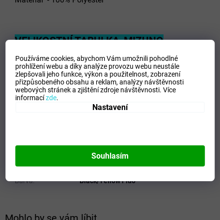
VELIKOSTNÍ TABULKA_MIZUNO
Používáme cookies, abychom Vám umožnili pohodlné
prohlížení webu a díky analýze provozu webu neustále
zlepšovali jeho funkce, výkon a použitelnost,
zobrazení
Doplňkové parametry
přizpůsobeného obsahu a reklam, analýzy návštěvnosti
webových stránek a zjištění zdroje návštěvnosti.
Více
informací
zde
.
Kategorie
:
Pánské bundy
Nastavení
EAN
:
5054698337752
Velikost
:
XXS
Pohlaví
:
Muži
Kategorie
:
Bundy
Souhlasím
Sport
:
Running
Materiálové složení
:
100% Polyester
Barva
:
Black/Yellow Fluo
Mohlo by se vám líbit