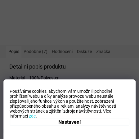
Popis
Podobné (7)
Hodnocení
Diskuze
Značka
Detailní popis produktu
Materiál - 100% Polyester
Používáme cookies, abychom Vám umožnili pohodlné
prohlížení webu a díky analýze provozu webu neustále
zlepšovali jeho funkce, výkon a použitelnost,
zobrazení
VELIKOSTNÍ TABULKA_MIZUNO
přizpůsobeného obsahu a reklam, analýzy návštěvnosti
webových stránek a zjištění zdroje návštěvnosti.
Více
informací
zde
.
Nastavení
Mohlo by se vám líbit