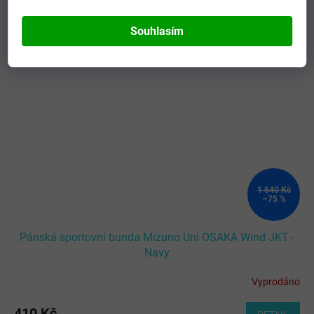
Kód:
114393/U2EE8501C14_XL/MIZ
TOTÁLNÍ
VÝPRODEJ
Souhlasím
1 640 Kč
–75 %
Pánská sportovní bunda Mizuno Uni OSAKA Wind JKT -
Navy
Vyprodáno
410 Kč