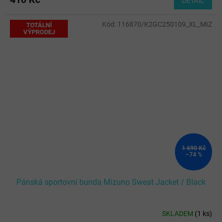
DETAIL
Kód:
116870/K2GC250109_XL_MIZ
TOTÁLNÍ
VÝPRODEJ
1 690 Kč
–74 %
Pánská sportovní bunda Mizuno Sweat Jacket / Black
SKLADEM
(
1 ks
)