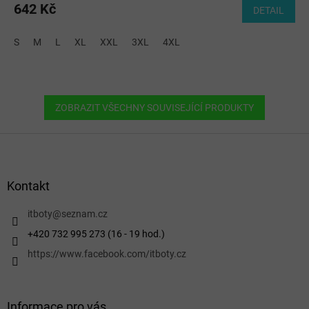
642 Kč
DETAIL
S
M
L
XL
XXL
3XL
4XL
ZOBRAZIT VŠECHNY SOUVISEJÍCÍ PRODUKTY
Z
á
p
a
Kontakt
t
í
itboty
@
seznam.cz
+420 732 995 273 (16 - 19 hod.)
https://www.facebook.com/itboty.cz
Informace pro vás