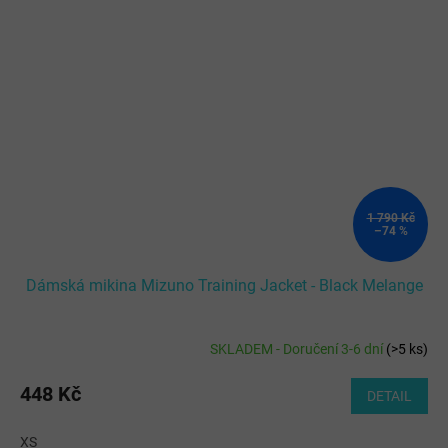
1 790 Kč
–74 %
Dámská mikina Mizuno Training Jacket - Black Melange
SKLADEM - Doručení 3-6 dní
(
>5 ks
)
448 Kč
DETAIL
XS