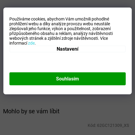
VELIKOSTNÍ TABULKA_MIZUNO
Používáme cookies, abychom Vám umožnili pohodlné
prohlížení webu a díky analýze provozu webu neustále
Doplňkové parametry
zlepšovali jeho funkce, výkon a použitelnost,
zobrazení
přizpůsobeného obsahu a reklam, analýzy návštěvnosti
Kategorie
:
Pánské bundy
webových stránek a zjištění zdroje návštěvnosti.
Více
informací
zde
.
EAN
:
5054698768136
Nastavení
Velikost
:
S
Pohlaví
:
Muži
Kategorie
:
Bundy
Sport
:
Training
Souhlasím
Materiálové složení
:
100% Polyester Ripstop
Barva
:
Red
Mohlo by se vám líbit
Kód:
62GC121309_XS