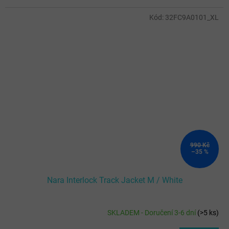
Kód:
32FC9A0101_XL
990 Kč
–35 %
Nara Interlock Track Jacket M / White
SKLADEM - Doručení 3-6 dní
(
>5 ks
)