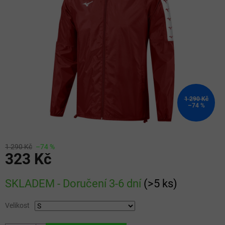
5
hvězdiček.
1 290 Kč
–74 %
1 290 Kč
–74 %
323 Kč
Měrná
SKLADEM - Doručení 3-6 dní
(
>5 ks
)
cena:
Velikost