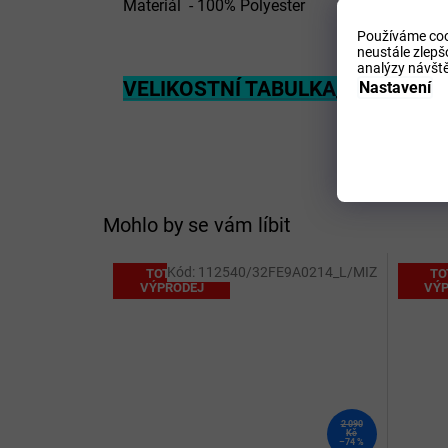
Materiál - 100% Polyester
Používáme coo
neustále zlepš
analýzy návště
VELIKOSTNÍ TABULKA_MIZUNO
Nastavení
Mohlo by se vám líbit
Kód:
112540/32FE9A0214_L/MIZ
TOTÁLNÍ
TO
VÝPRODEJ
VÝP
2 090
Kč
–74 %