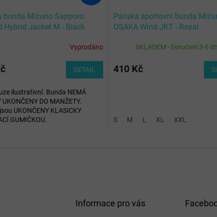
 bunda Mizuno Sapporo
Pánská sportovní bunda Mizu
 Hybrid Jacket M - Black
OSAKA Wind JKT - Royal
Vyprodáno
SKLADEM - Doručení 3-6 d
né
ení
u
Kč
410 Kč
DETAIL
D
uze ilustrativní. Bunda NEMÁ
 UKONČENY DO MANŽETY.
 jsou UKONČENY KLASICKY
ek.
CÍ GUMIČKOU.
S
M
L
XL
XXL
Informace pro vás
Facebo