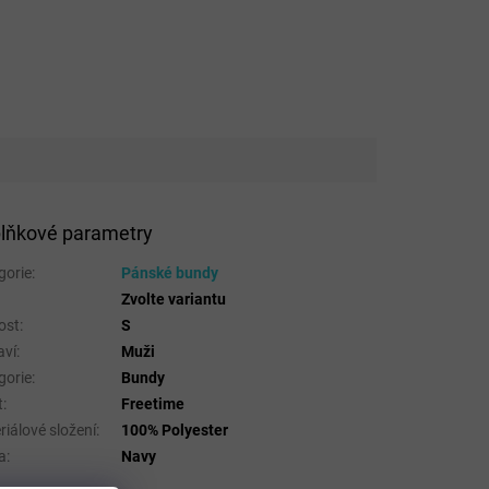
lňkové parametry
gorie
:
Pánské bundy
Zvolte variantu
ost
:
S
aví
:
Muži
gorie
:
Bundy
t
:
Freetime
riálové složení
:
100% Polyester
a
:
Navy