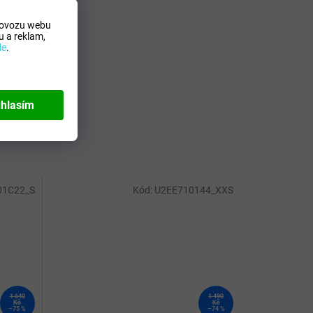
rovozu webu
 a reklam,
de
.
hlasím
01C22_S
Kód:
U2EE710144_XXS
1 640
1 490
Kč
Kč
–75 %
–74 %