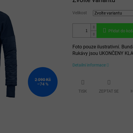
cena:
Velikost
Přidat do koš
Foto pouze ilustrativní. 
Rukávy jsou UKONČENY KL
Detailní informace
2 090 Kč
–74 %
TISK
ZEPTAT SE
H