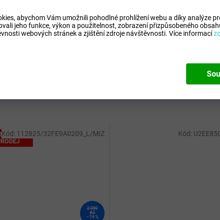
kies, abychom Vám umožnili pohodlné prohlížení webu a díky analýze p
ovali jeho funkce, výkon a použitelnost,
zobrazení přizpůsobeného obsahu
vnosti webových stránek a zjištění zdroje návštěvnosti.
Více informací
z
Sou
Kód:
112825/32FE9A0209_L/MIZ
Kód:
U2EE85
TÁLNÍ
RODEJ
2 090
Kč
–74 %