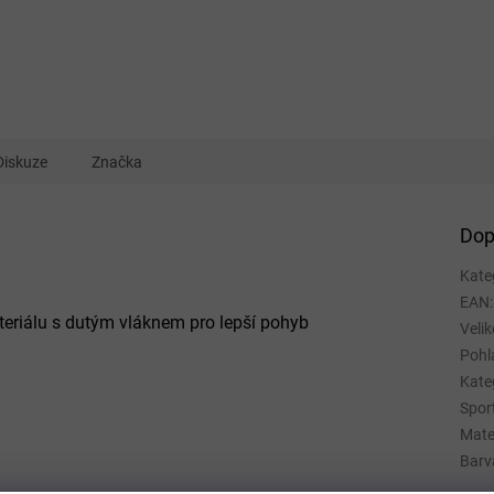
Diskuze
Značka
Dop
Kate
EAN
:
teriálu s dutým vláknem pro lepší pohyb
Velik
Pohl
Kate
Spor
Mate
Barv