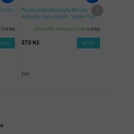
Další
no Uni
Pánská běžecká bunda Mizuno
produkt
Authentic Rain Jacket - Yellow Fluo
ní
(
>5 ks
)
SKLADEM - Doručení 3-6 dní
(
>5 ks
)
373 Kč
ETAIL
DETAIL
XXS
ok