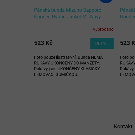
Pánská bunda Mizuno Sapporo
Pánská
Hooded Hybrid Jacket M - Navy
Hooded
Vyprodáno
Průměr
hodnoc
produkt
523 Kč
523 
DETAIL
je
5,0
Foto pouze ilustrativní. Bunda NEMÁ
Foto po
z
RUKÁVY UKONČENY DO MANŽETY.
RUKÁVY
5
Rukávy jsou UKONČENY KLASICKY
Rukávy
hvězdič
LEMOVACÍ GUMIČKOU.
LEMOVA
Z
á
p
a
t
Kontakt
í