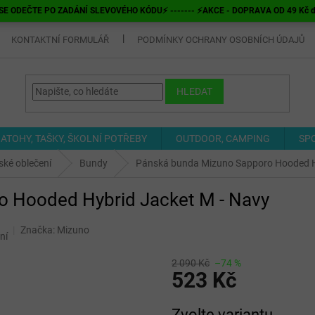
E ODEČTE PO ZADÁNÍ SLEVOVÉHO KÓDU⚡ ------- ⚡AKCE - DOPRAVA OD 49 Kč do v
KONTAKTNÍ FORMULÁŘ
PODMÍNKY OCHRANY OSOBNÍCH ÚDAJŮ
HLEDAT
ATOHY, TAŠKY, ŠKOLNÍ POTŘEBY
OUTDOOR, CAMPING
SP
ké oblečení
Bundy
Pánská bunda Mizuno Sapporo Hooded H
 Hooded Hybrid Jacket M - Navy
Značka:
Mizuno
ní
2 090 Kč
–74 %
523 Kč
Měrná
Zvolte variantu