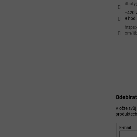
itboty
+420 7
9 hod.
https
om/itb
Odebírat
Vložte svů
produktech
E-mail