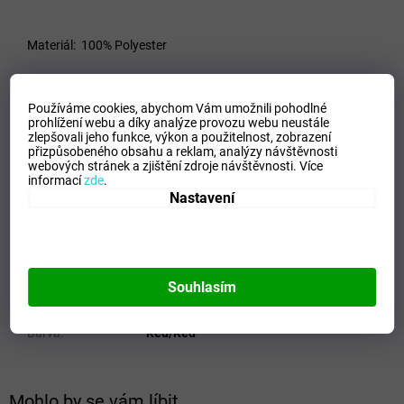
Materiál:
100% Polyester
Používáme cookies, abychom Vám umožnili pohodlné
VELIKOSTNÍ TABULKA_MIZUNO
prohlížení webu a díky analýze provozu webu neustále
zlepšovali jeho funkce, výkon a použitelnost,
zobrazení
Doplňkové parametry
přizpůsobeného obsahu a reklam, analýzy návštěvnosti
webových stránek a zjištění zdroje návštěvnosti.
Více
informací
zde
.
Kategorie
:
Dámské trika
Nastavení
EAN
:
5054698535929
Velikost
:
S
Pohlaví
:
Ženy
Kategorie
:
Trika
Souhlasím
Sport
:
Running
Materiálové složení
:
100% Polyester
Barva
:
Red/Red
Mohlo by se vám líbit