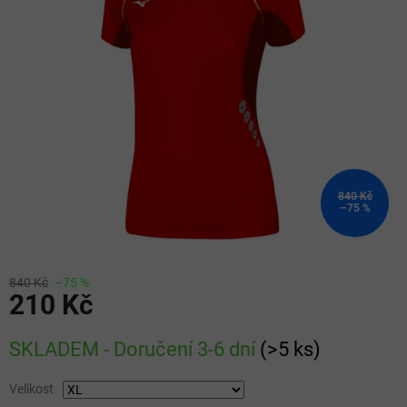
5
hvězdiček.
840 Kč
–75 %
840 Kč
–75 %
210 Kč
Měrná
SKLADEM - Doručení 3-6 dní
(
>5 ks
)
cena:
Velikost