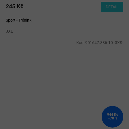
245 Kč
DETAIL
Sport - Trénink
3XL
Kód:
901647.886-10 -3XS-
944 Kč
–70 %