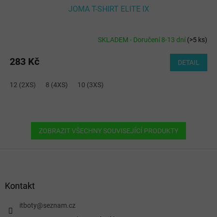
JOMA T-SHIRT ELITE IX
SKLADEM - Doručení 8-13 dní
(
>5 ks
)
283 Kč
DETAIL
12 (2XS)
8 (4XS)
10 (3XS)
ZOBRAZIT VŠECHNY SOUVISEJÍCÍ PRODUKTY
Z
á
p
a
Kontakt
t
í
itboty
@
seznam.cz