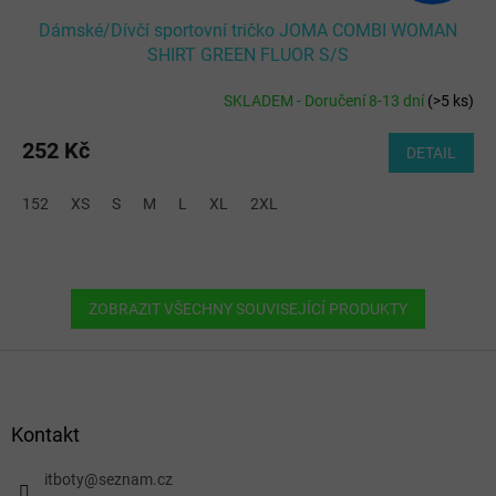
Dámské/Dívčí sportovní tričko JOMA COMBI WOMAN
SHIRT GREEN FLUOR S/S
SKLADEM - Doručení 8-13 dní
(
>5 ks
)
252 Kč
DETAIL
152
XS
S
M
L
XL
2XL
ZOBRAZIT VŠECHNY SOUVISEJÍCÍ PRODUKTY
Z
á
p
a
Kontakt
t
í
itboty
@
seznam.cz