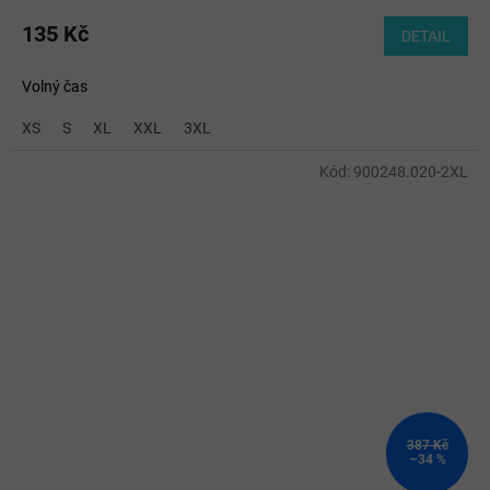
135 Kč
DETAIL
Volný čas
XS
S
XL
XXL
3XL
Kód:
900248.020-2XL
387 Kč
–34 %