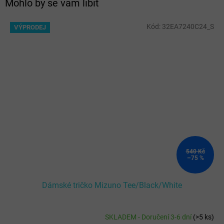
Mohlo by se vám líbit
Kód:
32EA7240C24_S
VÝPRODEJ
540 Kč
–75 %
Dámské tričko Mizuno Tee/Black/White
SKLADEM - Doručení 3-6 dní
(
>5 ks
)