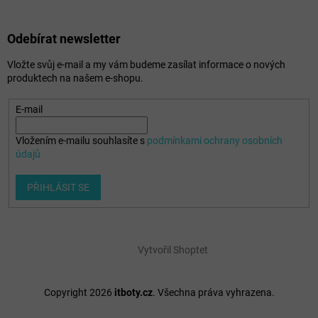
Odebírat newsletter
Vložte svůj e-mail a my vám budeme zasílat informace o nových
produktech na našem e-shopu.
E-mail
Vložením e-mailu souhlasíte s
podmínkami ochrany osobních
údajů
PŘIHLÁSIT SE
Vytvořil Shoptet
Copyright 2026
itboty.cz
. Všechna práva vyhrazena.