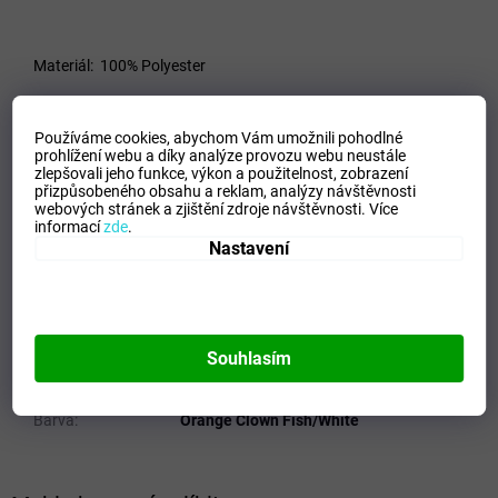
Materiál:
100% Polyester
Používáme cookies, abychom Vám umožnili pohodlné
VELIKOSTNÍ TABULKA_MIZUNO
prohlížení webu a díky analýze provozu webu neustále
zlepšovali jeho funkce, výkon a použitelnost,
zobrazení
Doplňkové parametry
přizpůsobeného obsahu a reklam, analýzy návštěvnosti
webových stránek a zjištění zdroje návštěvnosti.
Více
informací
zde
.
Kategorie
:
Dámské trika
Nastavení
EAN
:
Zvolte variantu
Velikost
:
S
Pohlaví
:
Ženy
Kategorie
:
Trika
Souhlasím
Sport
:
Running
Materiálové složení
:
100% Polyester
Barva
:
Orange Clown Fish/White