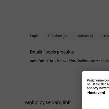
Popis
Podobné (7)
Hodnocení
Dis
Detailní popis produktu
Bavlněné tričko s žebrovaným výstřihem do V. Obsah
Používáme coo
neustále zlepš
analýzy návště
Nastavení
Mohlo by se vám líbit