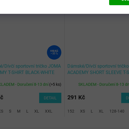
Kód:
901141.102-2XS
Kód:
901141.
448 Kč
–35 %
/Dívčí sportovní tričko JOMA
Dámské/Dívčí sportovní trič
MY T-SHIRT BLACK-WHITE
ACADEMY SHORT SLEEVE T-S
RED BLACK
KLADEM - Doručení 8-13 dní
(
>5 ks
)
SKLADEM - Doručení 8-13 d
Kč
291 Kč
DETAIL
D
XS
S
M
L
XL
XXL
152
XS
L
XL
128-140