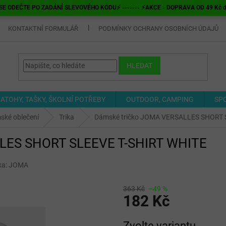
E ODEČTE PO ZADÁNÍ SLEVOVÉHO KÓDU⚡ ------- ⚡AKCE - DOPRAVA OD 49 Kč do v
KONTAKTNÍ FORMULÁŘ
PODMÍNKY OCHRANY OSOBNÍCH ÚDAJŮ
HLEDAT
ATOHY, TAŠKY, ŠKOLNÍ POTŘEBY
OUTDOOR, CAMPING
SP
ské oblečení
Trika
Dámské tričko JOMA VERSALLES SHORT 
LES SHORT SLEEVE T-SHIRT WHITE
ka:
JOMA
363 Kč
–49 %
182 Kč
Měrná
Zvolte variantu