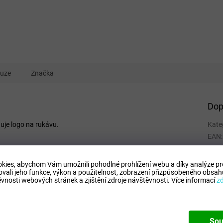
kuze
Značka
Dop
uje logo na rukávu.
Kate
EAN
:
Tipo
Comp
kies, abychom Vám umožnili pohodlné prohlížení webu a díky analýze p
ovali jeho funkce, výkon a použitelnost,
zobrazení přizpůsobeného obsahu
Mode
vnosti webových stránek a zjištění zdroje návštěvnosti.
Více informací
z
Sou