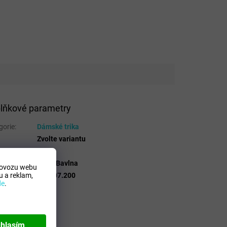
lňkové parametry
gorie
:
Dámské trika
Zvolte variantu
 Mdelo
:
T
osicion
:
100% Bavlna
rovozu webu
 a reklam,
lo
:
901707.200
de
.
hlasím