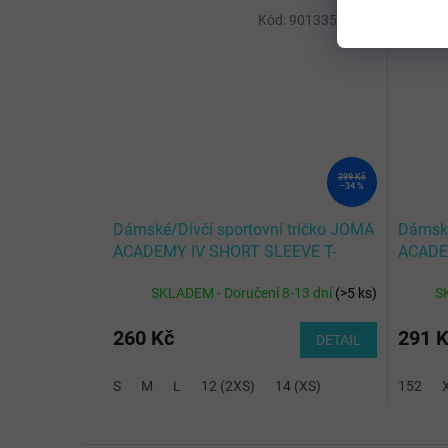
Kód:
901335.901-L
399 Kč
–34 %
Dámské/Dívčí sportovní tričko JOMA
Dámské
ACADEMY IV SHORT SLEEVE T-
ACADE
SHIRT YELLOW BLACK
S/S
SKLADEM - Doručení 8-13 dní
(
>5 ks
)
S
260 Kč
291 
DETAIL
S
M
L
12 (2XS)
14 (XS)
152