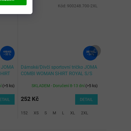
601-2XS
Kód:
900248.700-2XL
Další
448 Kč
387 Kč
produkt
–35 %
–34 %
ko JOMA
Dámské/Dívčí sportovní tričko JOMA
HIRT
COMBI WOMAN SHIRT ROYAL S/S
ní
(
>5 ks
)
SKLADEM - Doručení 8-13 dní
(
>5 ks
)
252 Kč
ETAIL
DETAIL
152
XS
S
M
L
XL
2XL