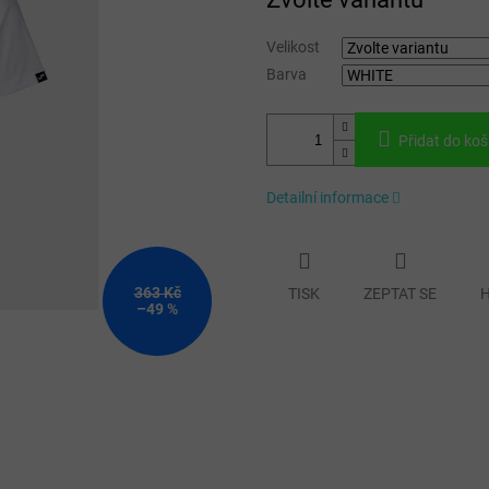
cena:
Velikost
Barva
Přidat do koš
Detailní informace
363 Kč
TISK
ZEPTAT SE
H
–49 %