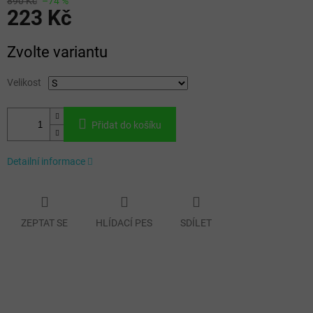
890 Kč
–74 %
223 Kč
Měrná
Zvolte variantu
cena:
Velikost
Přidat do košíku
Detailní informace
ZEPTAT SE
HLÍDACÍ PES
SDÍLET