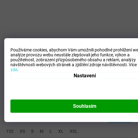
Používáme cookies, abychom Vám umožnili pohodlné prohlížení we
analýze provozu webu neustále zlepšovali jeho funkce, výkon a
použitelnost,
zobrazení přizpůsobeného obsahu a reklam, analýzy
448 Kč
návštěvnosti webových stránek a zjištění zdroje návštěvnosti.
Více
–35 %
zde
.
Nastavení
Dámské/Dívčí sportovní tričko JOMA ACADEMY SHORT
SLEEVE T-SHIRT FLUOR CORAL-BLACK
SKLADEM - Doručení 8-13 dní
(
>5 ks
)
Souhlasím
291 Kč
DETAIL
152
XS
S
M
L
XL
XXL