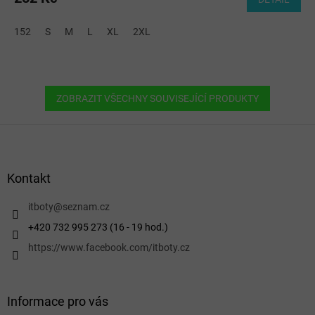
152
S
M
L
XL
2XL
ZOBRAZIT VŠECHNY SOUVISEJÍCÍ PRODUKTY
Z
á
p
a
Kontakt
t
í
itboty
@
seznam.cz
+420 732 995 273 (16 - 19 hod.)
https://www.facebook.com/itboty.cz
Informace pro vás