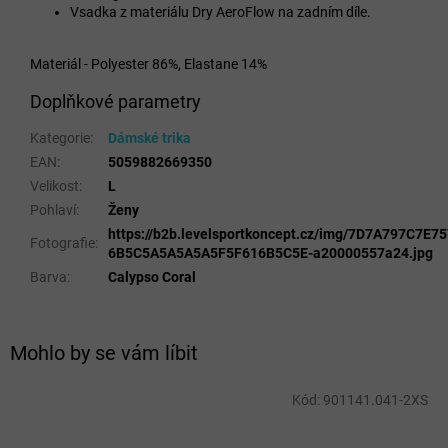
Vsadka z materiálu Dry AeroFlow na zadním díle.
Materiál - Polyester 86%, Elastane 14%
Doplňkové parametry
Kategorie
:
Dámské trika
EAN
:
5059882669350
Velikost
:
L
Pohlaví
:
Ženy
https://b2b.levelsportkoncept.cz/img/7D7A797C7E
Fotografie
:
6B5C5A5A5A5A5F5F616B5C5E-a20000557a24.jpg
Barva
:
Calypso Coral
Mohlo by se vám líbit
Kód:
901141.041-2XS