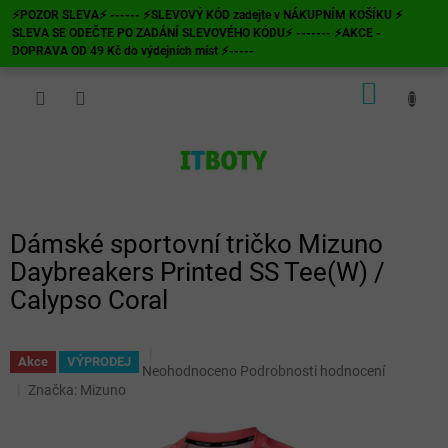
Přejít
⚡POZOR SLEVA⚡ ------ ⚡SLEVOVÝ KÓD zadejte v NÁKUPNÍM KOŠÍKU ⚡
na
SLEVA SE ODEČTE PO ZADÁNÍ SLEVOVÉHO KÓDU⚡ ------- ⚡AKCE -
obsah
DOPRAVA OD 49 Kč do výdejních míst ⚡-----
NÁKUP
KOŠÍK
Dámské sportovní tričko Mizuno
Daybreakers Printed SS Tee(W) /
Calypso Coral
Akce
VÝPRODEJ
Průměrné
Neohodnoceno
Podrobnosti hodnocení
hodnocení
Značka:
Mizuno
produktu
je
0,0