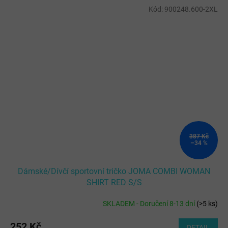
Kód:
900248.600-2XL
387 Kč
–34 %
Dámské/Dívčí sportovní tričko JOMA COMBI WOMAN
SHIRT RED S/S
SKLADEM - Doručení 8-13 dní
(
>5 ks
)
252 Kč
DETAIL