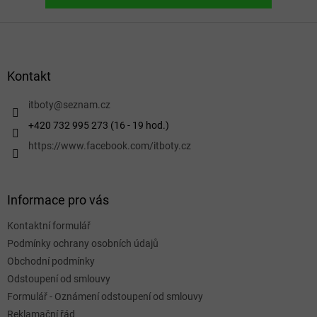
Z
á
p
a
Kontakt
t
í
itboty
@
seznam.cz
+420 732 995 273 (16 - 19 hod.)
https://www.facebook.com/itboty.cz
Informace pro vás
Kontaktní formulář
Podmínky ochrany osobních údajů
Obchodní podmínky
Odstoupení od smlouvy
Formulář - Oznámení odstoupení od smlouvy
Reklamační řád