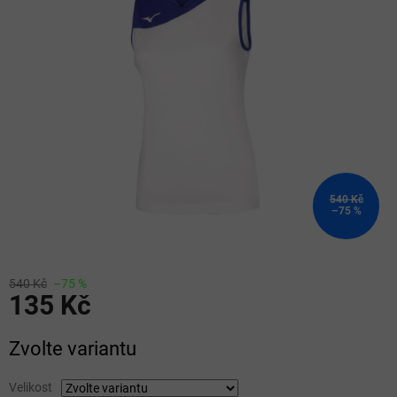
z
5
hvězdiček.
540 Kč
–75 %
540 Kč
–75 %
135 Kč
Měrná
Zvolte variantu
cena:
Velikost