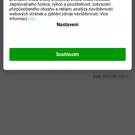
Velikost
:
S
zlepšovali jeho funkce, výkon a použitelnost,
zobrazení
přizpůsobeného obsahu a reklam, analýzy návštěvnosti
Pohlaví
:
Ženy
webových stránek a zjištění zdroje návštěvnosti.
Více
Kategorie
:
Trika
informací
zde
.
Nastavení
Sport
:
Volejbal
Materiálové složení
:
100% Polyester
Barva
:
White/Royal
Souhlasím
Mohlo by se vám líbit
Kód:
902250.332-L