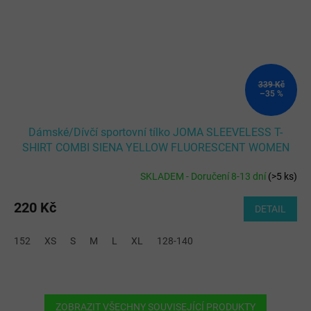
339 Kč
–35 %
Dámské/Dívčí sportovní tílko JOMA SLEEVELESS T-
SHIRT COMBI SIENA YELLOW FLUORESCENT WOMEN
SKLADEM - Doručení 8-13 dní
(
>5 ks
)
220 Kč
DETAIL
152
XS
S
M
L
XL
128-140
ZOBRAZIT VŠECHNY SOUVISEJÍCÍ PRODUKTY