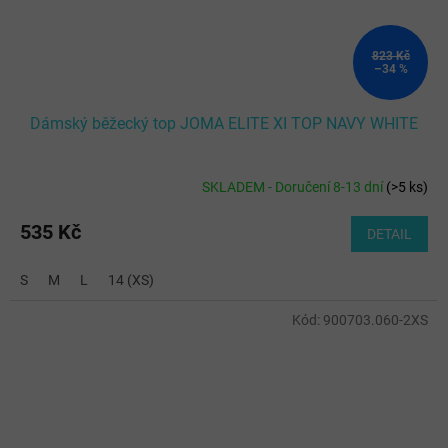
823 Kč
–34 %
Dámský běžecký top JOMA ELITE XI TOP NAVY WHITE
SKLADEM - Doručení 8-13 dní
(
>5 ks
)
535 Kč
DETAIL
S
M
L
14 (XS)
Kód:
900703.060-2XS