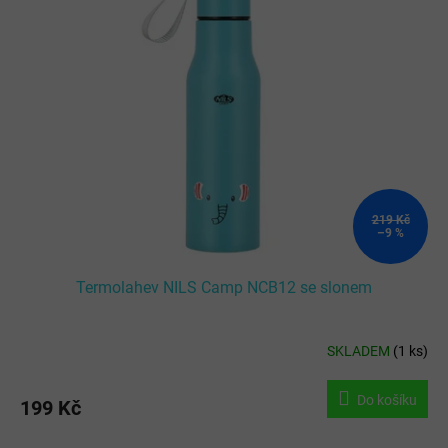
p
i
s
p
r
o
d
u
k
t
ů
219 Kč
–9 %
Termolahev NILS Camp NCB12 se slonem
SKLADEM
(
1 ks
)
Do košíku
199 Kč