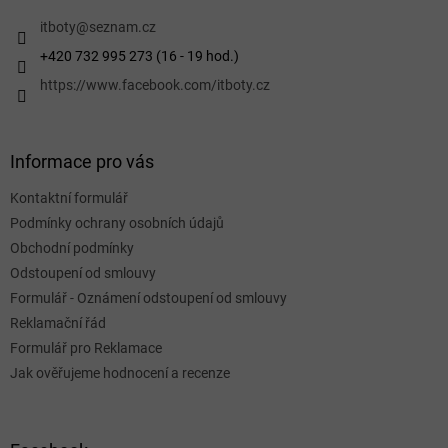
t
í
itboty
@
seznam.cz
+420 732 995 273 (16 - 19 hod.)
https://www.facebook.com/itboty.cz
Informace pro vás
Kontaktní formulář
Podmínky ochrany osobních údajů
Obchodní podmínky
Odstoupení od smlouvy
Formulář - Oznámení odstoupení od smlouvy
Reklamační řád
Formulář pro Reklamace
Jak ověřujeme hodnocení a recenze