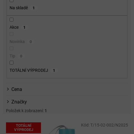
o
Na skladě
1
d
u
k
Akce
1
t
ů
Novinka
0
Tip
0
TOTÁLNÍ VÝPRODEJ
1
Cena
Značky
Položek k zobrazení:
1
V
Kód:
T/15-02-002/N2025
TOTÁLNÍ
ý
VÝPRODEJ