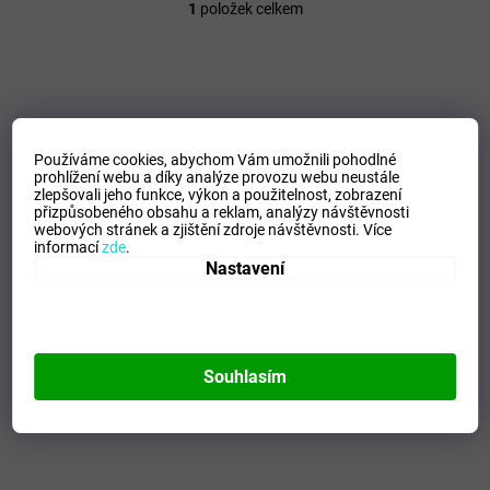
1
položek celkem
O
v
l
á
d
a
c
Používáme cookies, abychom Vám umožnili pohodlné
í
prohlížení webu a díky analýze provozu webu neustále
p
zlepšovali jeho funkce, výkon a použitelnost,
zobrazení
r
přizpůsobeného obsahu a reklam, analýzy návštěvnosti
v
webových stránek a zjištění zdroje návštěvnosti.
Více
k
informací
zde
.
y
Nastavení
v
ý
p
i
s
Souhlasím
u