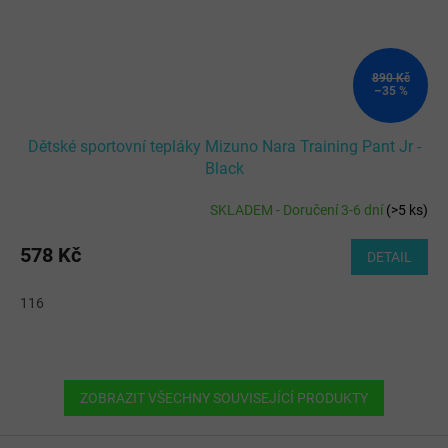
890 Kč
–35 %
Dětské sportovní tepláky Mizuno Nara Training Pant Jr -
Black
SKLADEM - Doručení 3-6 dní
(
>5 ks
)
578 Kč
DETAIL
116
ZOBRAZIT VŠECHNY SOUVISEJÍCÍ PRODUKTY
Z