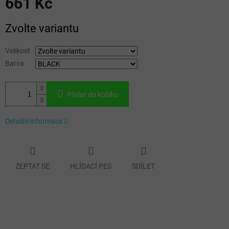
661 Kč
Měrná
Zvolte variantu
cena:
Velikost
Barva
Přidat do košíku
Detailní informace
ZEPTAT SE
HLÍDACÍ PES
SDÍLET