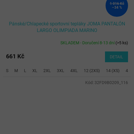
1 016 Kč
–34 %
Pánské/Chlapecké sportovní tepláky JOMA PANTALÓN
LARGO OLIMPIADA MARINO
SKLADEM - Doručení 8-13 dní
(
>5 ks
)
661 Kč
DETAIL
S
M
L
XL
2XL
3XL
4XL
12 (2XS)
14 (XS)
4 (6
Kód:
32FD9B0209_116