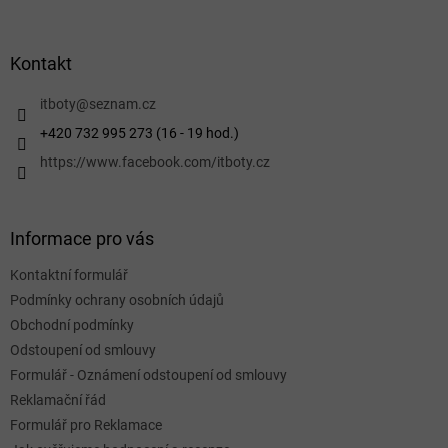
á
p
a
Kontakt
t
í
itboty
@
seznam.cz
+420 732 995 273 (16 - 19 hod.)
https://www.facebook.com/itboty.cz
Informace pro vás
Kontaktní formulář
Podmínky ochrany osobních údajů
Obchodní podmínky
Odstoupení od smlouvy
Formulář - Oznámení odstoupení od smlouvy
Reklamační řád
Formulář pro Reklamace