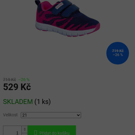
719 Kč
–26 %
719 Kč
–26 %
529 Kč
Měrná
SKLADEM
(
1 ks
)
cena:
Velikost
Přidat do košíku