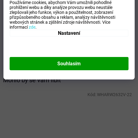
Doplňkové parametry
Používáme cookies, abychom Vám umožnili pohodlné
prohlížení webu a díky analýze provozu webu neustále
zlepšovali jeho funkce, výkon a použitelnost,
zobrazení
Kategorie
:
Dětské tenisky
přizpůsobeného obsahu a reklam, analýzy návštěvnosti
Záruka
:
2 roky
webových stránek a zjištění zdroje návštěvnosti.
Více
informací
zde
.
EAN
:
8585003431799
Nastavení
Barva
:
Růžová
Materiál
:
Textil
Pohlaví
:
Dívčí
Výrobce
:
Protetika
Souhlasím
Mohlo by se vám líbit
Kód:
WHARW2632V-22