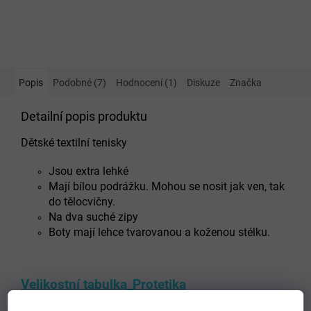
Popis
Podobné (7)
Hodnocení (1)
Diskuze
Značka
Detailní popis produktu
Dětské textilní tenisky
Jsou extra lehké
Mají bílou podrážku. Mohou se nosit jak ven, tak
do tělocvičny.
Na dva suché zipy
Boty mají lehce tvarovanou a koženou stélku.
Velikostní tabulka_Protetika