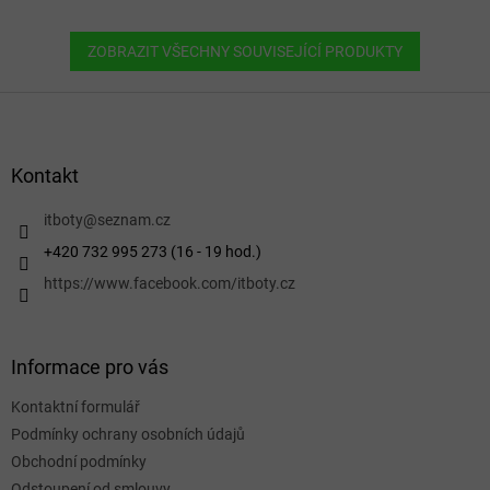
ZOBRAZIT VŠECHNY SOUVISEJÍCÍ PRODUKTY
Z
á
p
a
Kontakt
t
í
itboty
@
seznam.cz
+420 732 995 273 (16 - 19 hod.)
https://www.facebook.com/itboty.cz
Informace pro vás
Kontaktní formulář
Podmínky ochrany osobních údajů
Obchodní podmínky
Odstoupení od smlouvy