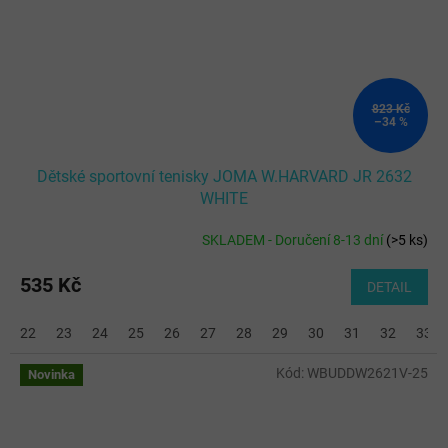
823 Kč
–34 %
Dětské sportovní tenisky JOMA W.HARVARD JR 2632
WHITE
SKLADEM - Doručení 8-13 dní
(
>5 ks
)
535 Kč
DETAIL
22
23
24
25
26
27
28
29
30
31
32
33
Kód:
WBUDDW2621V-25
Novinka