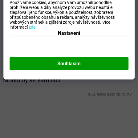
Doplňkové parametry
Používáme cookies, abychom Vám umožnili pohodlné
prohlížení webu a díky analýze provozu webu neustále
zlepšovali jeho funkce, výkon a použitelnost,
zobrazení
Kategorie
:
Dětské tenisky
přizpůsobeného obsahu a reklam, analýzy návštěvnosti
Záruka
:
2 roky
webových stránek a zjištění zdroje návštěvnosti.
Více
informací
zde
.
EAN
:
Zvolte variantu
Nastavení
Barva
:
Růžová
Materiál
:
Textil
Pohlaví
:
Dívčí
Výrobce
:
Protetika
Souhlasím
Mohlo by se vám líbit
Kód:
WHARW2202V-27