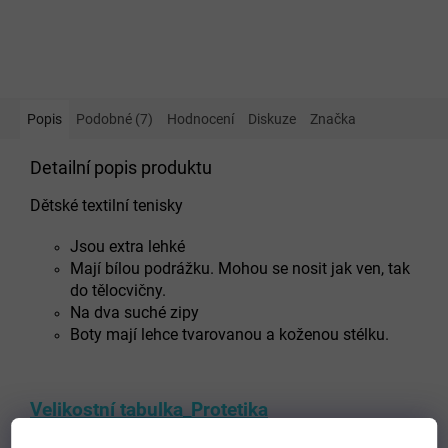
Popis
Podobné (7)
Hodnocení
Diskuze
Značka
Detailní popis produktu
Dětské textilní tenisky
Jsou extra lehké
Mají bílou podrážku. Mohou se nosit jak ven, tak
do tělocvičny.
Na dva suché zipy
Boty mají lehce tvarovanou a koženou stélku.
Velikostní tabulka_Protetika