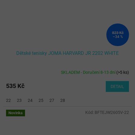
823 Kč
–34 %
Dětské tenisky JOMA HARVARD JR 2202 WHITE
SKLADEM - Doručení 8-13 dní
(
>5 ks
)
535 Kč
DETAIL
22
23
24
25
27
28
Kód:
BFTEJW2605V-22
Novinka