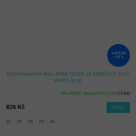
1 271 Kč
–35 %
Dětská barefoot obuv JOMA TEDDY JR BAREFOOT 2605
WHITE BLUE
SKLADEM - Doručení 8-13 dní
(
>5 ks
)
826 Kč
DETAIL
22
23
24
25
26