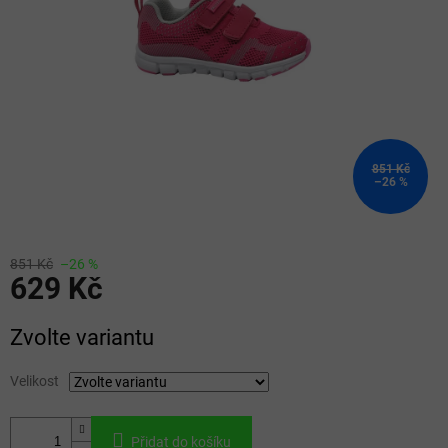
851 Kč
–26 %
851 Kč
–26 %
629 Kč
Měrná
Zvolte variantu
cena:
Velikost
Přidat do košíku