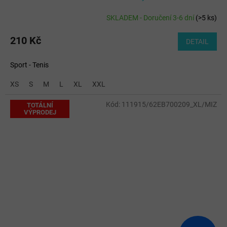
SKLADEM - Doručení 3-6 dní
(
>5 ks
)
210 Kč
DETAIL
Sport - Tenis
XS
S
M
L
XL
XXL
Kód:
111915/62EB700209_XL/MIZ
TOTÁLNÍ
VÝPRODEJ