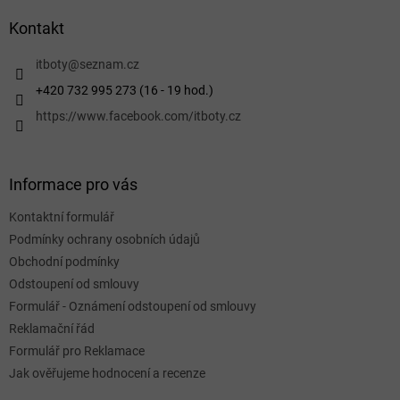
p
a
Kontakt
t
í
itboty
@
seznam.cz
+420 732 995 273 (16 - 19 hod.)
https://www.facebook.com/itboty.cz
Informace pro vás
Kontaktní formulář
Podmínky ochrany osobních údajů
Obchodní podmínky
Odstoupení od smlouvy
Formulář - Oznámení odstoupení od smlouvy
Reklamační řád
Formulář pro Reklamace
Jak ověřujeme hodnocení a recenze