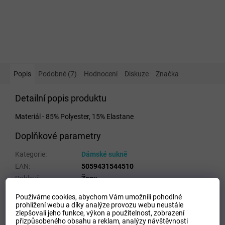
Popis
Podobné (7)
Hodnocení
Diskuze
Značka
Detailní popis produktu
Materiál - 85% Polyester, 15% Elastane
Doplňkové parametry
Kategorie
:
Dámské sukně
EAN
:
5059431544510
Pohlaví
:
Ženy
Materiálové složení
:
85% Polyester, 15% Elastane
Používáme cookies, abychom Vám umožnili pohodlné
Velikost
:
L
prohlížení webu a díky analýze provozu webu neustále
zlepšovali jeho funkce, výkon a použitelnost,
zobrazení
Barva
:
White
přizpůsobeného obsahu a reklam, analýzy návštěvnosti