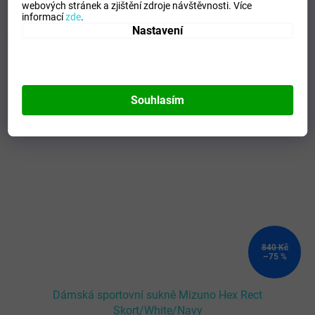
webových stránek a zjištění zdroje návštěvnosti.
Více
informací
zde
.
Nastavení
Mohlo by se vám líbit
Kód:
62EB700271_XS
Souhlasím
840 Kč
–75 %
Dámská sportovní sukně Mizuno Hex Rect
Skort/White/Navy