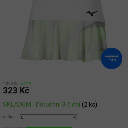
5
hvězdiček.
1 290 Kč
–74 %
1 290 Kč
–74 %
323 Kč
Měrná
SKLADEM - Doručení 3-6 dní
(
2 ks
)
cena:
Velikost