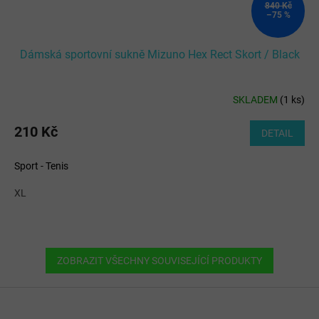
840 Kč
–75 %
Dámská sportovní sukně Mizuno Hex Rect Skort / Black
SKLADEM
(
1 ks
)
210 Kč
DETAIL
Sport - Tenis
XL
ZOBRAZIT VŠECHNY SOUVISEJÍCÍ PRODUKTY
Z
á