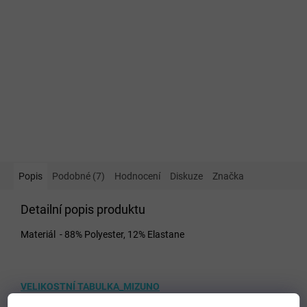
Popis
Podobné (7)
Hodnocení
Diskuze
Značka
Detailní popis produktu
Materiál - 88% Polyester, 12% Elastane
VELIKOSTNÍ TABULKA_MIZUNO