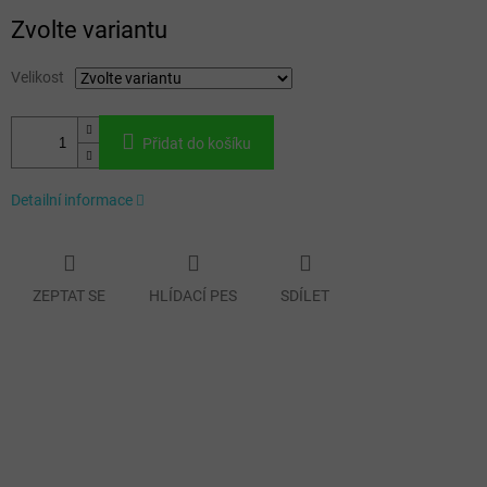
Měrná
Zvolte variantu
cena:
Velikost
Přidat do košíku
Detailní informace
ZEPTAT SE
HLÍDACÍ PES
SDÍLET