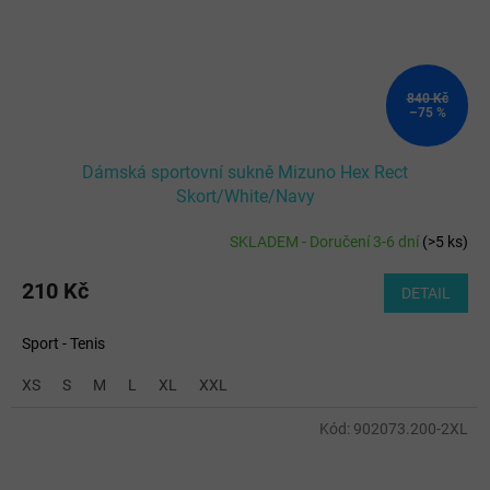
840 Kč
–75 %
Dámská sportovní sukně Mizuno Hex Rect
Skort/White/Navy
SKLADEM - Doručení 3-6 dní
(
>5 ks
)
210 Kč
DETAIL
Sport - Tenis
XS
S
M
L
XL
XXL
Kód:
902073.200-2XL