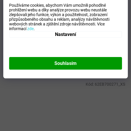
Doplňkové parametry
Používáme cookies, abychom Vám umožnili pohodlné
prohlížení webu a díky analýze provozu webu neustále
Kategorie
:
Dámské sukně
zlepšovali jeho funkce, výkon a použitelnost,
zobrazení
přizpůsobeného obsahu a reklam, analýzy návštěvnosti
EAN
:
Zvolte variantu
webových stránek a zjištění zdroje návštěvnosti.
Více
Velikost
:
XS
informací
zde
.
Nastavení
Pohlaví
:
Ženy
Materiálové složení
:
88% Polyester, 12% Elastane
Barva
:
Turquoise
Souhlasím
Mohlo by se vám líbit
Kód:
62EB700271_XS