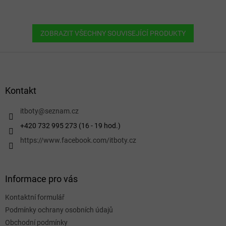
ZOBRAZIT VŠECHNY SOUVISEJÍCÍ PRODUKTY
Z
á
p
a
Kontakt
t
í
itboty
@
seznam.cz
+420 732 995 273 (16 - 19 hod.)
https://www.facebook.com/itboty.cz
Informace pro vás
Kontaktní formulář
Podmínky ochrany osobních údajů
Obchodní podmínky