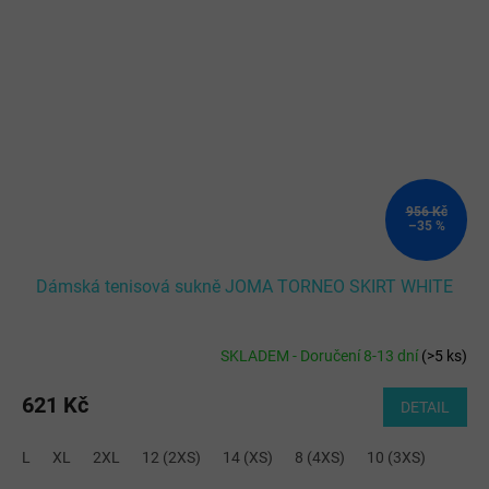
956 Kč
–35 %
Dámská tenisová sukně JOMA TORNEO SKIRT WHITE
SKLADEM - Doručení 8-13 dní
(
>5 ks
)
621 Kč
DETAIL
L
XL
2XL
12 (2XS)
14 (XS)
8 (4XS)
10 (3XS)