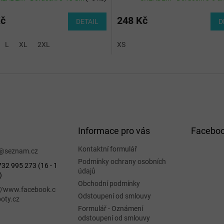
Kč
248 Kč
DETAIL
D
L
XL
2XL
XS
Informace pro vás
Facebo
Kontaktní formulář
@
seznam.cz
Podmínky ochrany osobních
32 995 273 (16 - 1
údajů
)
Obchodní podmínky
://www.facebook.c
Odstoupení od smlouvy
oty.cz
Formulář - Oznámení
odstoupení od smlouvy