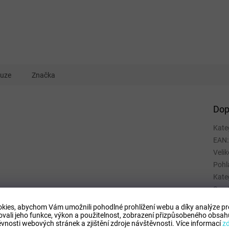
kuze
Značka
Dop
Kate
EAN
:
Velik
Pohl
Kate
Spor
Mate
kies, abychom Vám umožnili pohodlné prohlížení webu a díky analýze p
Barv
ovali jeho funkce, výkon a použitelnost,
zobrazení přizpůsobeného obsahu
vnosti webových stránek a zjištění zdroje návštěvnosti.
Více informací
z