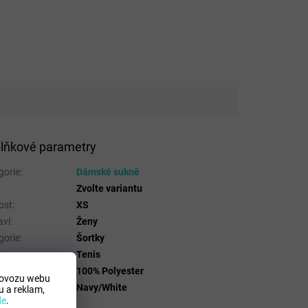
lňkové parametry
gorie
:
Dámské sukně
Zvolte variantu
ost
:
XS
aví
:
Ženy
gorie
:
Šortky
t
:
Tenis
riálové složení
:
100% Polyester
rovozu webu
a
:
Navy/White
 a reklam,
de
.