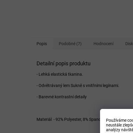
Popis
Podobné (7)
Hodnocení
Dis
Detailní popis produktu
- Lehká elastická tkanina.
- Odvětrávaný lem Sukně s vnitřními legínami.
- Barevné kontrastní detaily
Materiál - 92% Polyester, 8% Spandex
Používáme coo
neustále zlepš
analýzy návště