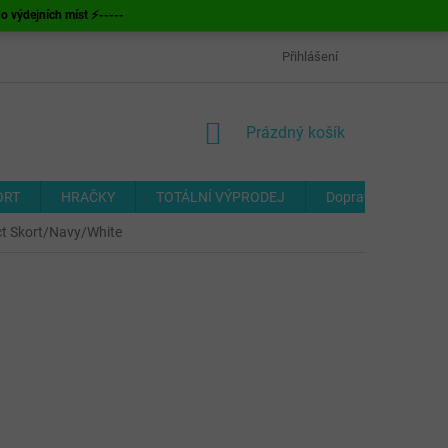
ýdejních míst ⚡-----
OBCHODNÍ PODMÍNKY
ODSTOUPENÍ OD SMLOUVY
Přihlášení
FORMUL
NÁKUPNÍ
Prázdný košík
KOŠÍK
ORT
HRAČKY
TOTÁLNÍ VÝPRODEJ
Doprava a platba
t Skort/Navy/White