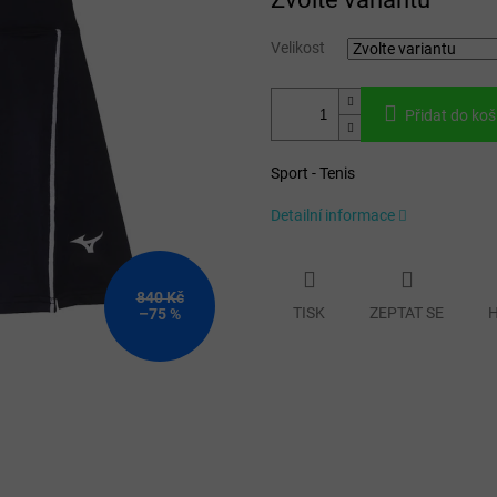
cena:
Velikost
Přidat do koš
Sport - Tenis
Detailní informace
840 Kč
TISK
ZEPTAT SE
H
–75 %