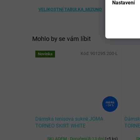
Nastavení
VELIKOSTNÍ TABULKA_MIZUNO
Mohlo by se vám líbit
Kód:
901295.200-L
Novinka
762 Kč
–34 %
Dámská tenisová sukně JOMA
Dámská
TORNEO SKIRT WHITE
TORNE
SKLADEM - Doručení 8-13 dní
(
>5 ks
)
S