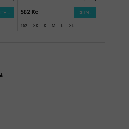
582 Kč
ETAIL
DETAIL
152
XS
S
M
L
XL
ok