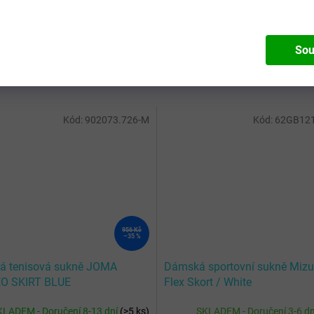
Sou
Kód:
902073.726-M
Kód:
62GB12
956 Kč
–35 %
 tenisová sukně JOMA
Dámská sportovní sukně Miz
O SKIRT BLUE
Flex Skort / White
KLADEM - Doručení 8-13 dní
(
>5 ks
)
SKLADEM - Doručení 3-6 d