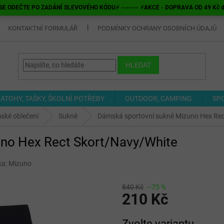
E ODEČTE PO ZADÁNÍ SLEVOVÉHO KÓDU⚡ ------- ⚡AKCE - DOPRAVA OD 49 Kč do v
KONTAKTNÍ FORMULÁŘ
PODMÍNKY OCHRANY OSOBNÍCH ÚDAJŮ
HLEDAT
ATOHY, TAŠKY, ŠKOLNÍ POTŘEBY
OUTDOOR, CAMPING
SP
ské oblečení
Sukně
Dámská sportovní sukně Mizuno Hex Rec
no Hex Rect Skort/Navy/White
ka:
Mizuno
840 Kč
–75 %
210 Kč
Měrná
Zvolte variantu