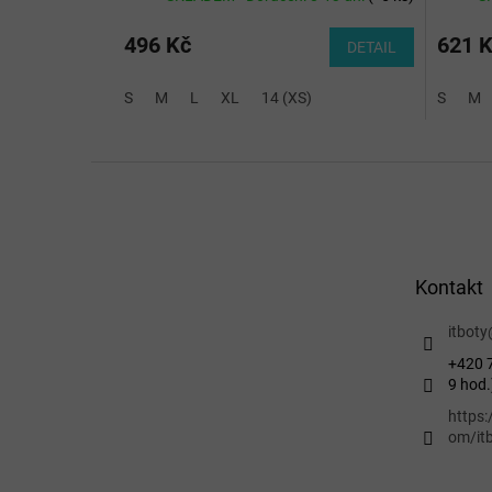
496 Kč
621 
DETAIL
S
M
L
XL
14 (XS)
S
M
Z
á
p
a
t
Kontakt
í
itboty
+420 7
9 hod.
https
om/itb