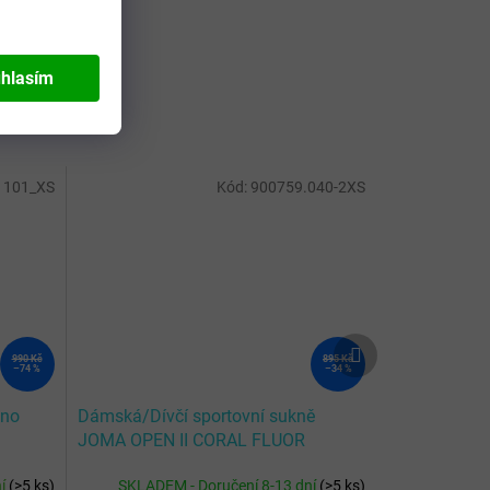
hlasím
1101_XS
Kód:
900759.040-2XS
Další
990 Kč
895 Kč
produkt
–74 %
–34 %
uno
Dámská/Dívčí sportovní sukně
JOMA OPEN II CORAL FLUOR
TENNIS SKIRT
ní
(
>5 ks
)
SKLADEM - Doručení 8-13 dní
(
>5 ks
)