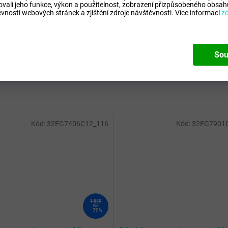
Pohl
ovali jeho funkce, výkon a použitelnost,
zobrazení přizpůsobeného obsahu
vnosti webových stránek a zjištění zdroje návštěvnosti.
Více informací
z
Kate
Spor
Mate
slože
Sou
Barv
Kód:
32EG7406C12_116
Kód:
32EG7901
1 540
Kč
–75 %