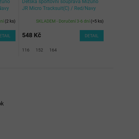
izuno
Dětská sportovní souprava Mizuno
Navy
JR Micro Tracksuit(C) / Red/Navy
dní
(
2 ks
)
SKLADEM - Doručení 3-6 dní
(
>5 ks
)
548 Kč
ETAIL
DETAIL
116
152
164
ok