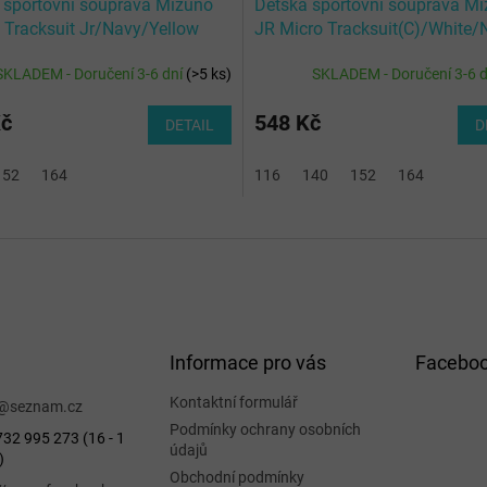
 sportovní souprava Mizuno
Dětská sportovní souprava M
d Tracksuit Jr/Navy/Yellow
JR Micro Tracksuit(C)/White/
SKLADEM - Doručení 3-6 dní
(
>5 ks
)
SKLADEM - Doručení 3-6 
Kč
548 Kč
DETAIL
D
152
164
116
140
152
164
Informace pro vás
Facebo
Kontaktní formulář
@
seznam.cz
Podmínky ochrany osobních
32 995 273 (16 - 1
údajů
)
Obchodní podmínky