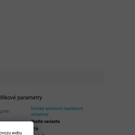
lňkové parametry
Dětské sportovní teplákové
gorie
:
soupravy
Zvolte variantu
ost
:
116
rovozu webu