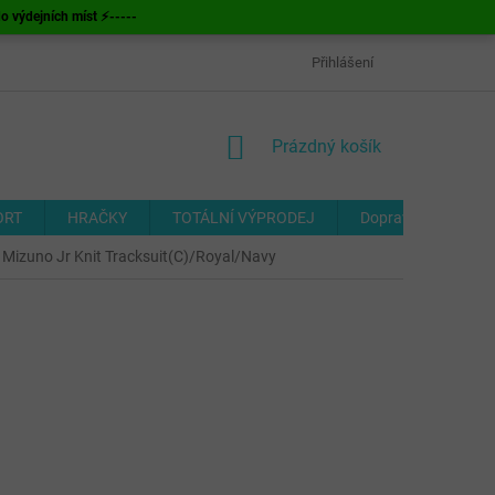
ýdejních míst ⚡-----
OBCHODNÍ PODMÍNKY
ODSTOUPENÍ OD SMLOUVY
Přihlášení
FORMUL
NÁKUPNÍ
Prázdný košík
KOŠÍK
ORT
HRAČKY
TOTÁLNÍ VÝPRODEJ
Doprava a platba
 Mizuno Jr Knit Tracksuit(C)/Royal/Navy