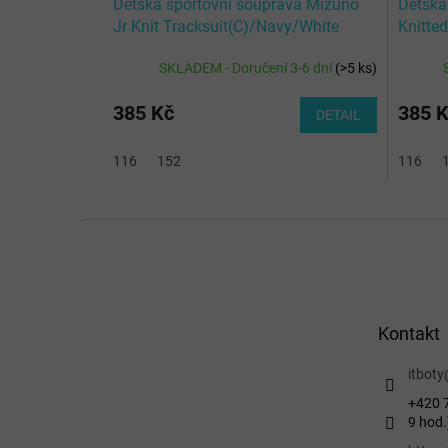
Dětská sportovní souprava Mizuno
Dětská
Jr Knit Tracksuit(C)/Navy/White
Knitte
SKLADEM - Doručení 3-6 dní
(
>5 ks
)
385 Kč
385 
DETAIL
116
152
116
Z
á
p
a
t
Kontakt
í
itboty
+420 7
9 hod.