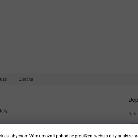
kuze
Značka
Dop
aily
Kate
EAN
:
Velik
kies, abychom Vám umožnili pohodlné prohlížení webu a díky analýze p