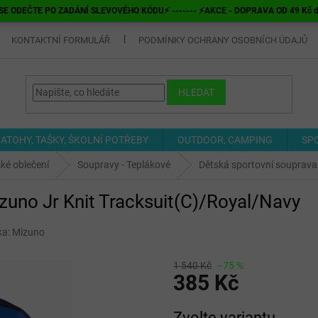
E ODEČTE PO ZADÁNÍ SLEVOVÉHO KÓDU⚡ ------- ⚡AKCE - DOPRAVA OD 49 Kč do v
KONTAKTNÍ FORMULÁŘ
PODMÍNKY OCHRANY OSOBNÍCH ÚDAJŮ
HLEDAT
ATOHY, TAŠKY, ŠKOLNÍ POTŘEBY
OUTDOOR, CAMPING
SP
ké oblečení
Soupravy - Teplákové
Dětská sportovní souprava
zuno Jr Knit Tracksuit(C)/Royal/Navy
ka:
Mizuno
1 540 Kč
–75 %
385 Kč
Měrná
Zvolte variantu