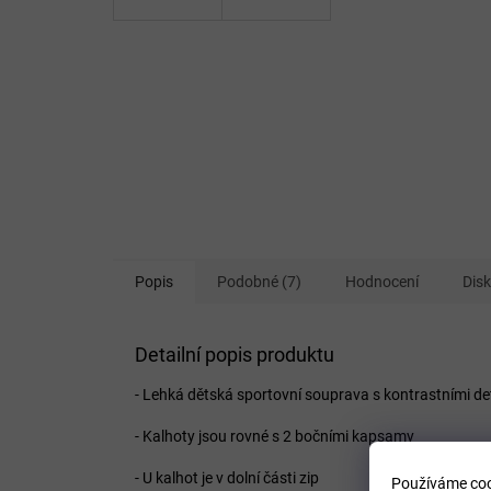
Popis
Podobné (7)
Hodnocení
Dis
Detailní popis produktu
- Lehká dětská sportovní souprava s kontrastními det
- Kalhoty jsou rovné s 2 bočními kapsamy
- U kalhot je v dolní části zip
Používáme coo