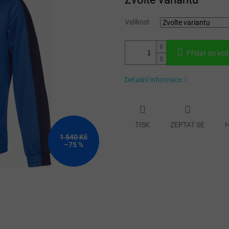
cena:
Velikost
Přidat do koš
Detailní informace
TISK
ZEPTAT SE
H
1 540 Kč
–75 %