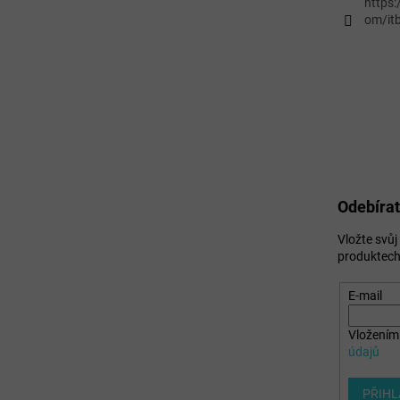
https
om/itb
Odebírat
Vložte svů
produktech
E-mail
Vložením 
údajů
PŘIHL