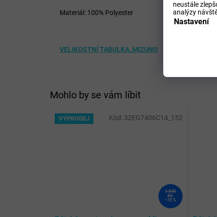
neustále zlepš
analýzy návště
Materiál: 100% Polyester
Nastavení
VELIKOSTNÍ TABULKA_MIZUNO
Mohlo by se vám líbit
Kód:
32EG7406C14_152
VÝPRODEJ
1 540
Kč
–75 %