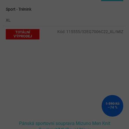
Sport - Trénink
XL
Kód:
115555/32EG7006C22_XL/MIZ
TOTÁLNÍ
VÝPRODEJ
1 590 Kč
–74 %
Pánská sportovní souprava Mizuno Men Knit