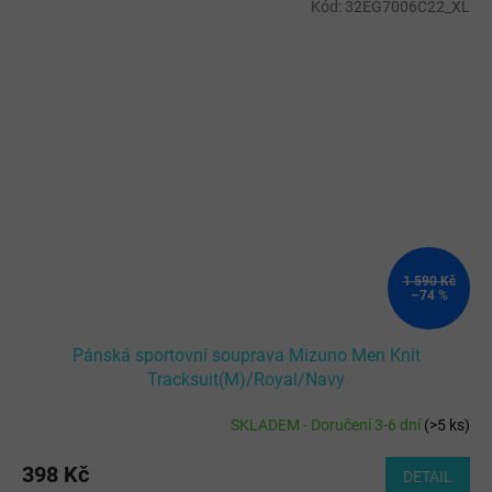
Kód:
32EG7006C22_XL
1 590 Kč
–74 %
Pánská sportovní souprava Mizuno Men Knit
Tracksuit(M)/Royal/Navy
SKLADEM - Doručení 3-6 dní
(
>5 ks
)
398 Kč
DETAIL