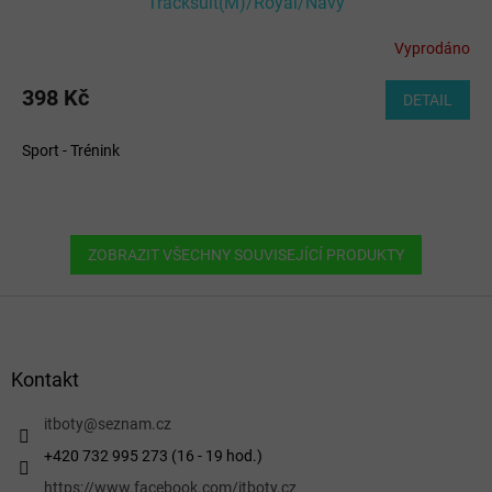
Tracksuit(M)/Royal/Navy
Vyprodáno
398 Kč
DETAIL
Sport - Trénink
ZOBRAZIT VŠECHNY SOUVISEJÍCÍ PRODUKTY
Z
á
p
a
Kontakt
t
í
itboty
@
seznam.cz
+420 732 995 273 (16 - 19 hod.)
https://www.facebook.com/itboty.cz