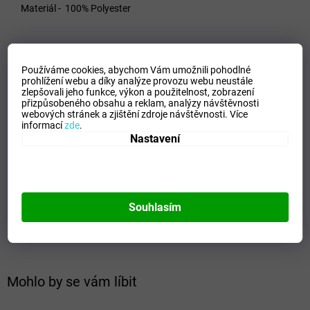
Materiál - 100% Polyester
VELIKOSTNÍ TABULKA_MIZUNO
Používáme cookies, abychom Vám umožnili pohodlné
prohlížení webu a díky analýze provozu webu neustále
Doplňkové parametry
zlepšovali jeho funkce, výkon a použitelnost,
zobrazení
přizpůsobeného obsahu a reklam, analýzy návštěvnosti
Kategorie
:
Pánské sportovní teplákové soupravy
webových stránek a zjištění zdroje návštěvnosti.
Více
informací
zde
.
EAN
:
Zvolte variantu
Nastavení
Velikost
:
S
Pohlaví
:
Muži
Kategorie
:
Soupravy
Sport
:
Training
Souhlasím
Materiálové složení
:
100% Polyester
Barva
:
Red/Navy
Mohlo by se vám líbit