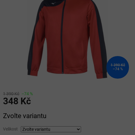
5
hvězdiček.
1 390 Kč
–74 %
1 390 Kč
–74 %
348 Kč
Měrná
Zvolte variantu
cena:
Velikost