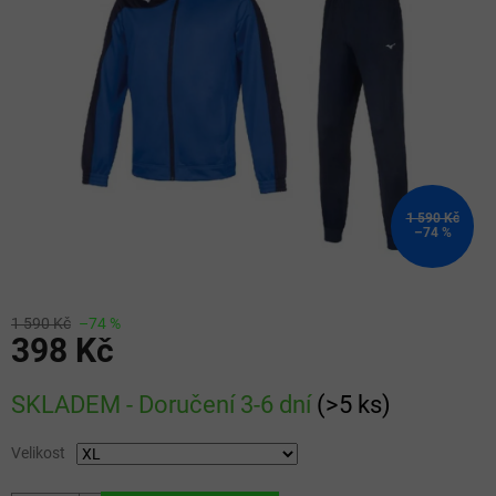
5
hvězdiček.
1 590 Kč
–74 %
1 590 Kč
–74 %
398 Kč
Měrná
SKLADEM - Doručení 3-6 dní
(
>5 ks
)
cena:
Velikost