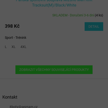
Tracksuit(M)/Black/White
SKLADEM - Doručení 3-6 dní
(
4 ks
)
398 Kč
DETAIL
Sport - Trénink
L
XL
4XL
ZOBRAZIT VŠECHNY SOUVISEJÍCÍ PRODUKTY
Z
á
p
a
Kontakt
t
í
itboty
@
seznam.cz