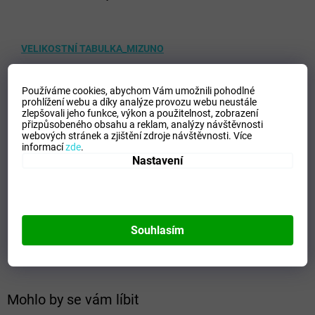
VELIKOSTNÍ TABULKA_MIZUNO
Používáme cookies, abychom Vám umožnili pohodlné
Doplňkové parametry
prohlížení webu a díky analýze provozu webu neustále
zlepšovali jeho funkce, výkon a použitelnost,
zobrazení
přizpůsobeného obsahu a reklam, analýzy návštěvnosti
Kategorie
:
Pánské sportovní teplákové soupravy
webových stránek a zjištění zdroje návštěvnosti.
Více
EAN
:
5059431322286
informací
zde
.
Nastavení
Velikost
:
XL
Pohlaví
:
Muži
Kategorie
:
Soupravy
Sport
:
Training
Souhlasím
Materiálové složení
:
100% Polyester
Barva
:
Royal/Navy
Mohlo by se vám líbit