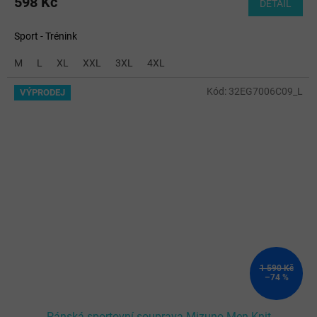
598 Kč
DETAIL
Sport - Trénink
M
L
XL
XXL
3XL
4XL
Kód:
32EG7006C09_L
VÝPRODEJ
1 590 Kč
–74 %
Pánská sportovní souprava Mizuno Men Knit