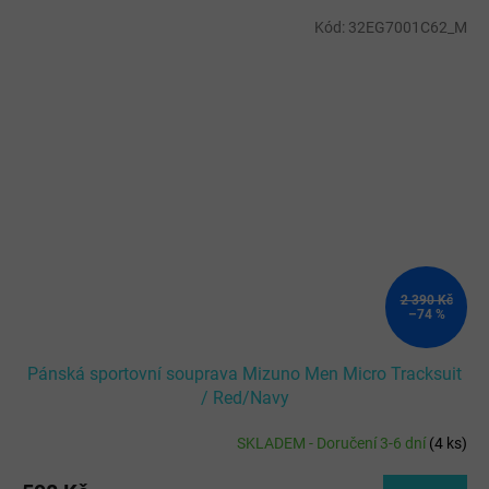
Kód:
32EG7001C62_M
2 390 Kč
–74 %
Pánská sportovní souprava Mizuno Men Micro Tracksuit
/ Red/Navy
SKLADEM - Doručení 3-6 dní
(
4 ks
)