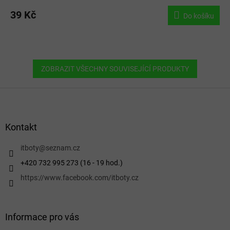
39 Kč
Do košíku
ZOBRAZIT VŠECHNY SOUVISEJÍCÍ PRODUKTY
Z
á
p
a
Kontakt
t
í
itboty
@
seznam.cz
+420 732 995 273 (16 - 19 hod.)
https://www.facebook.com/itboty.cz
Informace pro vás