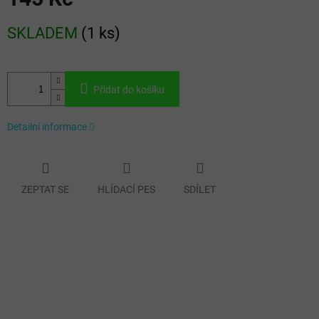
Měrná
SKLADEM
(
1 ks
)
cena:
Přidat do košíku
Detailní informace
ZEPTAT SE
HLÍDACÍ PES
SDÍLET