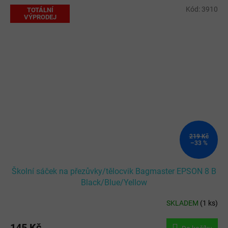
Kód:
3910
TOTÁLNÍ
VÝPRODEJ
219 Kč
–33 %
Školní sáček na přezůvky/tělocvik Bagmaster EPSON 8 B
Black/Blue/Yellow
SKLADEM
(
1 ks
)
145 Kč