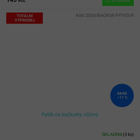
Do košíku
Kód:
2024/BACKUR-PYT-03/R
TOTÁLNÍ
VÝPRODEJ
44 Kč
–11 %
Pytlík na bačkurky, růžový
SKLADEM
(
3 ks
)