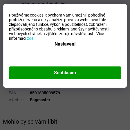
nebo na sportovní věci
Jednoduché uzavírání pomocí stahovací šňůrky
Používáme cookies, abychom Vám umožnili pohodlné
Možnost nosit jako vak na obou ramenech
prohlížení webu a díky analýze provozu webu neustále
zlepšovali jeho funkce, výkon a použitelnost,
zobrazení
TECHNICKÁ SPECIFIKACE
přizpůsobeného obsahu a reklam, analýzy návštěvnosti
webových stránek a zjištění zdroje návštěvnosti.
Více
TŘÍDA:
1. stupeň ZŠ
informací
zde
.
Nastavení
POČET KOMOR:
1
OBJEM:
1.2 l
ROZMĚRY:
38,7 x 31 cm
NOSNOST:
2 kg
Souhlasím
Doplňkové parametry
Kategorie
:
Sáčky na přezůvky
EAN
:
8591805009579
Výrobce
:
Bagmaster
Mohlo by se vám líbit