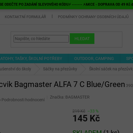
E ODEČTE PO ZADÁNÍ SLEVOVÉHO KÓDU⚡ ------- ⚡AKCE - DOPRAVA OD 49 Kč do v
KONTAKTNÍ FORMULÁŘ
PODMÍNKY OCHRANY OSOBNÍCH ÚDAJŮ
HLEDAT
ATOHY, TAŠKY, ŠKOLNÍ POTŘEBY
OUTDOOR, CAMPING
SP
lušenství do školy
Sáčky na přezůvky
Školní sáček na přezův
ocvik Bagmaster ALFA 7 C Blue/Green
390
Značka:
BAGMASTER
o
Podrobnosti hodnocení
219 Kč
–33 %
145 Kč
Měrná
SKLADEM
(
1 ks
)