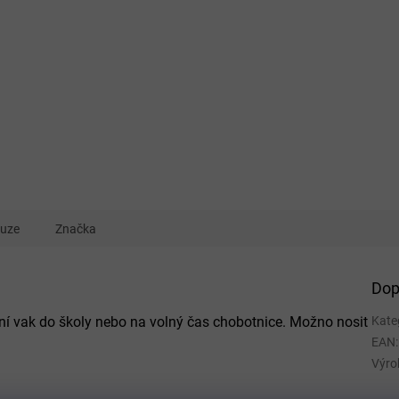
kuze
Značka
Dop
vní vak do školy nebo na volný čas chobotnice. Možno nosit
Kate
EAN
:
Výro