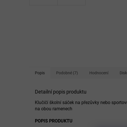
Popis
Podobné (7)
Hodnocení
Dis
Detailní popis produktu
Klučičí školní sáček na přezůvky nebo sporto
na obou ramenech
POPIS PRODUKTU