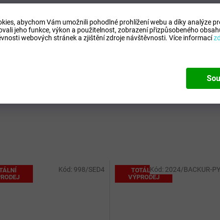
ůvky nebo na sportovní věci
 šňůrky
kies, abychom Vám umožnili pohodlné prohlížení webu a díky analýze p
ch
ovali jeho funkce, výkon a použitelnost,
zobrazení přizpůsobeného obsahu
vnosti webových stránek a zjištění zdroje návštěvnosti.
Více informací
z
Sou
Kód:
998/SED4
Kód:
2024/BACKUR-PY
TÁLNÍ
TOTÁLNÍ
RODEJ
VÝPRODEJ