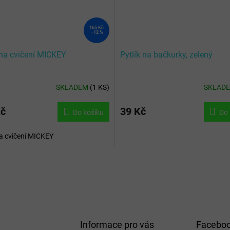
165 Kč
–12 %
na cvičení MICKEY
Pytlík na bačkurky, zelený
SKLADEM
(
1 KS
)
SKLAD
Kč
39 Kč
Do košíku
Do 
a cvičení MICKEY
Informace pro vás
Facebo