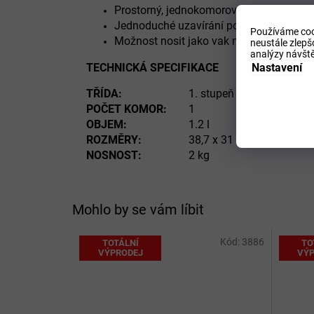
Prostorný, jednokomorový sáček na přez
Jednoduché uzavírání pomocí stahovací
Používáme coo
Možnost nosit jako vak na obou ramene
neustále zlepš
analýzy návště
Nastavení
TECHNICKÁ SPECIFIKACE
TŘÍDA:
1. stupeň ZŠ
POČET KOMOR:
1
OBJEM:
1.2 l
ROZMĚRY:
38,7 x 31 cm
NOSNOST:
2 kg
Mohlo by se vám líbit
Kód:
3886
TOTÁLNÍ
TO
VÝPRODEJ
VÝP