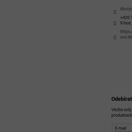
itboty
+420 7
9 hod.
https
om/itb
Odebírat
Vložte svů
produktech
E-mail