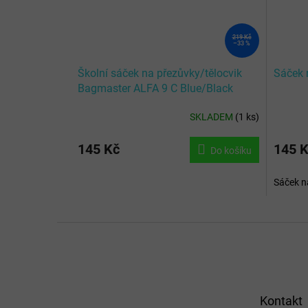
219 Kč
–33 %
Školní sáček na přezůvky/tělocvik
Sáček 
Bagmaster ALFA 9 C Blue/Black
SKLADEM
(
1 ks
)
145 Kč
145 
Do košíku
Sáček n
Z
á
p
a
t
Kontakt
í