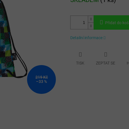
cena:
Přidat do koš
Detailní informace
TISK
ZEPTAT SE
H
219 Kč
–33 %