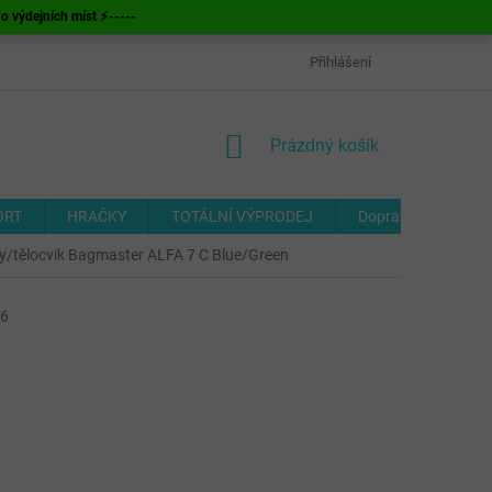
ýdejních míst ⚡-----
OBCHODNÍ PODMÍNKY
ODSTOUPENÍ OD SMLOUVY
Přihlášení
FORMUL
NÁKUPNÍ
Prázdný košík
KOŠÍK
ORT
HRAČKY
TOTÁLNÍ VÝPRODEJ
Doprava a platba
ky/tělocvik Bagmaster ALFA 7 C Blue/Green
6