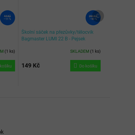
Další
44 Kč
250 Kč
produkt
–11 %
–40 %
Školní sáček na přezůvky/tělocvik
Bagmaster LUMI 22 B - Pejsek
EM
(
1 ks
)
SKLADEM
(
1 ks
)
149 Kč
košíku
Do košíku
ok