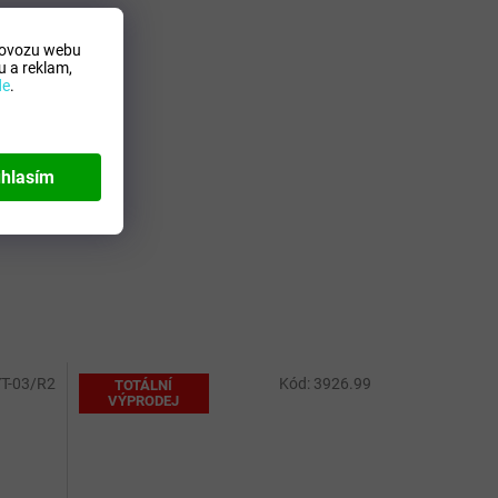
rovozu webu
 a reklam,
de
.
hlasím
T-03/R2
Kód:
3926.99
TOTÁLNÍ
VÝPRODEJ