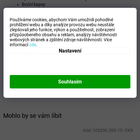
Boční kapsy
Pohodlná tkanina
Volnost pohybu
Používáme cookies, abychom Vám umožnili pohodlné
Typ střihu: normální
prohlížení webu a díky analýze provozu webu neustále
100% polyester
zlepšovali jeho funkce, výkon a použitelnost,
zobrazení
přizpůsobeného obsahu a reklam, analýzy návštěvnosti
webových stránek a zjištění zdroje návštěvnosti.
Více
informací
zde
.
Doplňkové parametry
Nastavení
Kategorie
:
Dětské mikiny
EAN
:
9996542645131
Tipo Mdelo
:
T
Souhlasím
Composicion
:
Pro sportovce se stylem.
Modelo
:
100086.671
Mohlo by se vám líbit
Kód:
102656.200-10 -3XS-