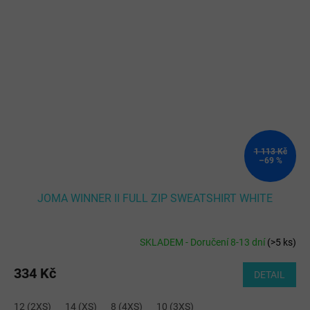
1 113 Kč
–69 %
JOMA WINNER II FULL ZIP SWEATSHIRT WHITE
SKLADEM - Doručení 8-13 dní
(
>5 ks
)
334 Kč
DETAIL
12 (2XS)
14 (XS)
8 (4XS)
10 (3XS)