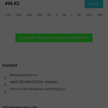
496 Kč
DETAIL
116
128
140
152
XS
S
M
L
XL
2XL
3XL
ZOBRAZIT VŠECHNY SOUVISEJÍCÍ PRODUKTY
Z
á
p
a
Kontakt
t
í
itboty
@
seznam.cz
+420 732 995 273 (16 - 19 hod.)
https://www.facebook.com/itboty.cz
Informace pro vás