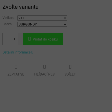
Měrná
Zvolte variantu
cena:
Velikost
Barva
Přidat do košíku
Detailní informace
ZEPTAT SE
HLÍDACÍ PES
SDÍLET