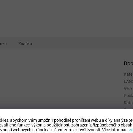
kuze
Značka
Dop
Kate
EAN
:
Velik
Pohl
Kate
Spor
Mate
kies, abychom Vám umožnili pohodlné prohlížení webu a díky analýze p
Barv
ovali jeho funkce, výkon a použitelnost,
zobrazení přizpůsobeného obsahu
vnosti webových stránek a zjištění zdroje návštěvnosti.
Více informací
z