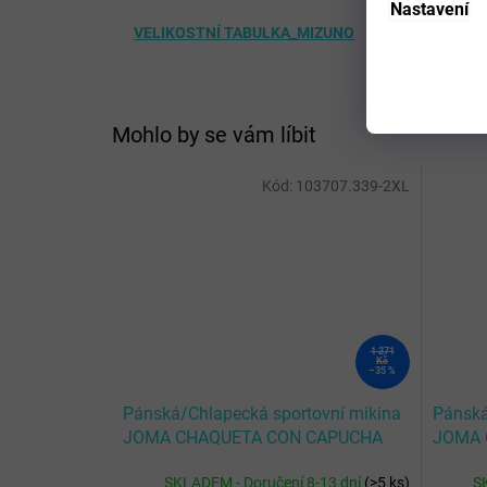
Nastavení
VELIKOSTNÍ TABULKA_MIZUNO
Mohlo by se vám líbit
Kód:
103707.339-2XL
1 271
Kč
–35 %
Pánská/Chlapecká sportovní mikina
Pánská
JOMA CHAQUETA CON CAPUCHA
JOMA 
OLIMPIADA MARINO AMARILLO
CAMPU
SKLADEM - Doručení 8-13 dní
(
>5 ks
)
S