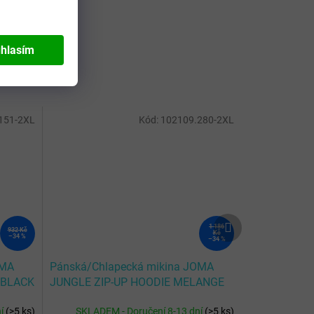
hlasím
151-2XL
Kód:
102109.280-2XL
Další
1 186
932 Kč
produkt
Kč
–34 %
–34 %
OMA
Pánská/Chlapecká mikina JOMA
-BLACK
JUNGLE ZIP-UP HOODIE MELANGE
GREY
ní
(
>5 ks
)
SKLADEM - Doručení 8-13 dní
(
>5 ks
)