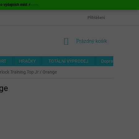
ýdejních míst ⚡-----
OBCHODNÍ PODMÍNKY
ODSTOUPENÍ OD SMLOUVY
Přihlášení
FORMUL
NÁKUPNÍ
Prázdný košík
KOŠÍK
ORT
HRAČKY
TOTÁLNÍ VÝPRODEJ
Doprava a platba
lock Training Top Jr / Orange
nge