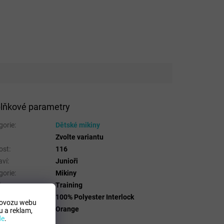
lňkové parametry
gorie
:
Dětské mikiny
Zvolte variantu
ost
:
116
aví
:
Junioři
gorie
:
Mikiny
t
:
Training
riálové složení
:
100% Polyester Interlock
rovozu webu
a
:
Orange
 a reklam,
de
.