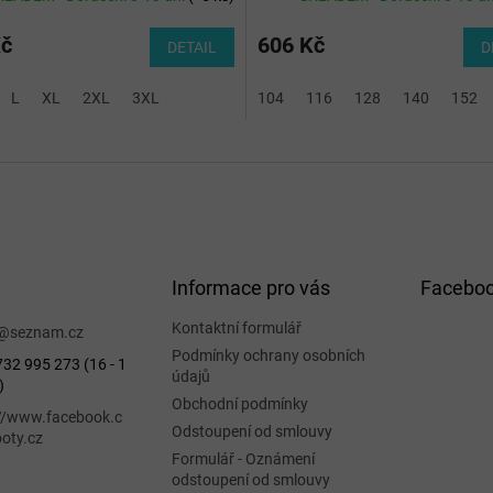
Kč
606 Kč
DETAIL
D
L
XL
2XL
3XL
104
116
128
140
152
Informace pro vás
Facebo
Kontaktní formulář
@
seznam.cz
Podmínky ochrany osobních
32 995 273 (16 - 1
údajů
)
Obchodní podmínky
://www.facebook.c
Odstoupení od smlouvy
oty.cz
Formulář - Oznámení
odstoupení od smlouvy