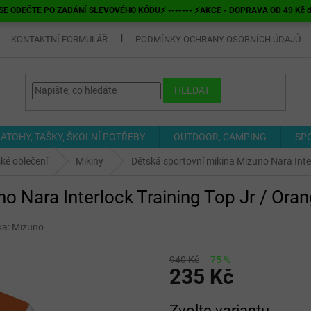
E ODEČTE PO ZADÁNÍ SLEVOVÉHO KÓDU⚡ ------- ⚡AKCE - DOPRAVA OD 49 Kč do v
KONTAKTNÍ FORMULÁŘ
PODMÍNKY OCHRANY OSOBNÍCH ÚDAJŮ
HLEDAT
ATOHY, TAŠKY, ŠKOLNÍ POTŘEBY
OUTDOOR, CAMPING
SP
ké oblečení
Mikiny
Dětská sportovní mikina Mizuno Nara Inter
o Nara Interlock Training Top Jr / Ora
ka:
Mizuno
940 Kč
–75 %
235 Kč
Měrná
Zvolte variantu