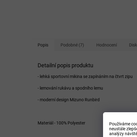
Popis
Podobné (7)
Hodnocení
Dis
Detailní popis produktu
- lehká sportovní mikina se zapínáním na čtvrt zipu
- lemování rukávu a spodního lemu
- moderní design Mizuno Runbird
Materiál - 100% Polyester
Používáme coo
neustále zlepš
analýzy návště