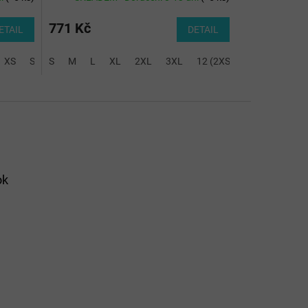
771 Kč
ETAIL
DETAIL
XS
S
S
M
M
L
L
XL
XL
2XL
2XL
3XL
3XL
12 (2XS)
14 (XS)
6 (
ok