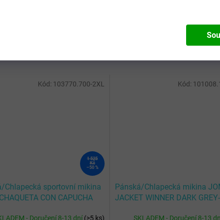
Sou
Kód:
103770.700-2XL
Kód:
101008.
1 525
Kč
–50 %
/Chlapecká sportovní mikina
Pánská/Chlapecká mikina J
CHAQUETA CON CAPUCHA
JACKET WINNER DARK GREY
S STREET ROYAL
KLADEM - Doručení 8-13 dní
(
>5 ks
)
SKLADEM - Doručení 8-13 d