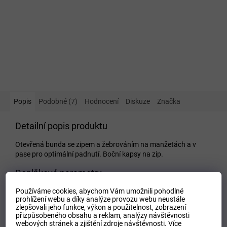
Popis
Podobné (7)
Hodnocení
Diskuze
Značka
Detailní popis produktu
Otevřená bunda se zipem a žebrováním na manžetách a v
pase pro optimální padnutí. Boční kapsy na zip.
Doplňkové parametry
Používáme cookies, abychom Vám umožnili pohodlné
Kategorie
:
Dětské mikiny
prohlížení webu a díky analýze provozu webu neustále
EAN
:
Zvolte variantu
zlepšovali jeho funkce, výkon a použitelnost,
zobrazení
přizpůsobeného obsahu a reklam, analýzy návštěvnosti
Tipo Mdelo
:
T
webových stránek a zjištění zdroje návštěvnosti.
Více