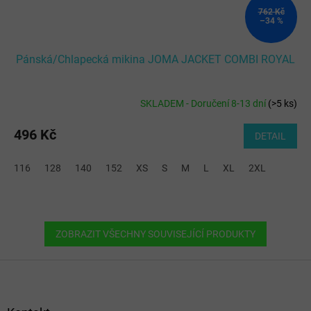
762 Kč
–34 %
Pánská/Chlapecká mikina JOMA JACKET COMBI ROYAL
SKLADEM - Doručení 8-13 dní
(
>5 ks
)
496 Kč
DETAIL
116
128
140
152
XS
S
M
L
XL
2XL
ZOBRAZIT VŠECHNY SOUVISEJÍCÍ PRODUKTY
Z
á
p