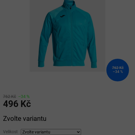
z
5
hvězdiček.
762 Kč
–34 %
762 Kč
–34 %
496 Kč
Měrná
Zvolte variantu
cena:
Velikost