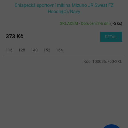
Chlapecká sportovní mikina Mizuno JR Sweat FZ
Hoodie(C)/Navy
SKLADEM - Doručení 3-6 dní
(
>5 ks
)
373 Kč
DETAIL
116
128
140
152
164
Kód:
100086.700-2XL