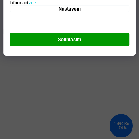
Composicion
:
100% Polyester
informací
zde
.
Modelo
:
100086.010
Nastavení
Mohlo by se vám líbit
Souhlasím
Kód:
32EC8900C14_116
VÝPRODEJ
1 490 Kč
–74 %