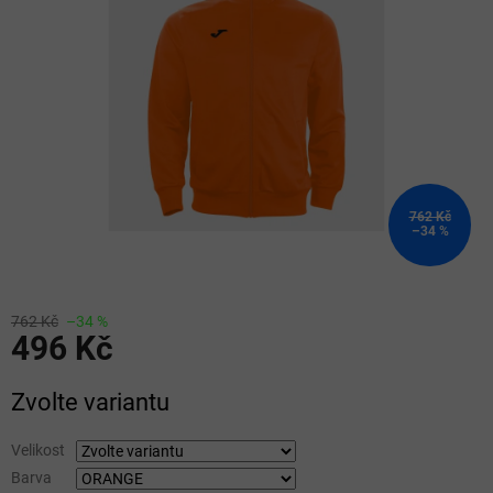
5
hvězdiček.
762 Kč
–34 %
762 Kč
–34 %
496 Kč
Měrná
Zvolte variantu
cena:
Velikost
Barva