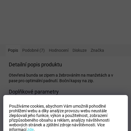
Popis
Podobné (7)
Hodnocení
Diskuze
Značka
Detailní popis produktu
Otevřená bunda se zipem a žebrováním na manžetách a v
pase pro optimální padnutí. Boční kapsy na zip.
Doplňkové parametry
Kategorie
:
Dětské mikiny
Používáme cookies, abychom Vám umožnili pohodlné
EAN
:
Zvolte variantu
prohlížení webu a díky analýze provozu webu neustále
zlepšovali jeho funkce, výkon a použitelnost,
zobrazení
Tipo Mdelo
:
T
přizpůsobeného obsahu a reklam, analýzy návštěvnosti
Composicion
:
Pro sportovce se stylem.
webových stránek a zjištění zdroje návštěvnosti.
Více
informací
zde
.
Modelo
:
100086.800