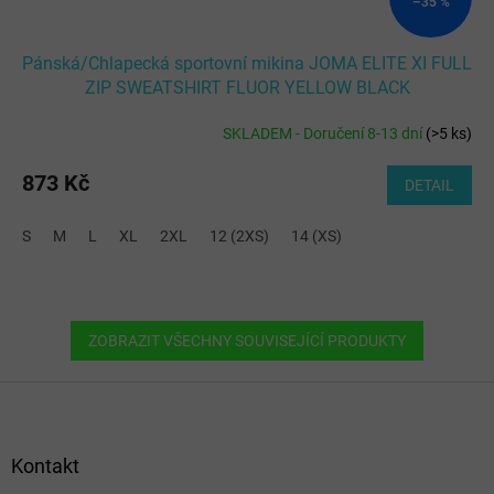
–35 %
Pánská/Chlapecká sportovní mikina JOMA ELITE XI FULL
ZIP SWEATSHIRT FLUOR YELLOW BLACK
SKLADEM - Doručení 8-13 dní
(
>5 ks
)
873 Kč
DETAIL
S
M
L
XL
2XL
12 (2XS)
14 (XS)
ZOBRAZIT VŠECHNY SOUVISEJÍCÍ PRODUKTY
Z
á
p
a
Kontakt
t