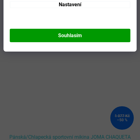
Nastavení
Mohlo by se vám líbit
Souhlasím
Kód:
103316.151-2XL
1 077 Kč
–50 %
Pánská/Chlapecká sportovní mikina JOMA CHAQUETA