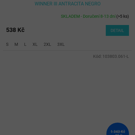
WINNER III ANTRACITA NEGRO
SKLADEM - Doručení 8-13 dní
(
>5 ks
)
538 Kč
DETAIL
S
M
L
XL
2XL
3XL
Kód:
103803.061-L
1 343 Kč