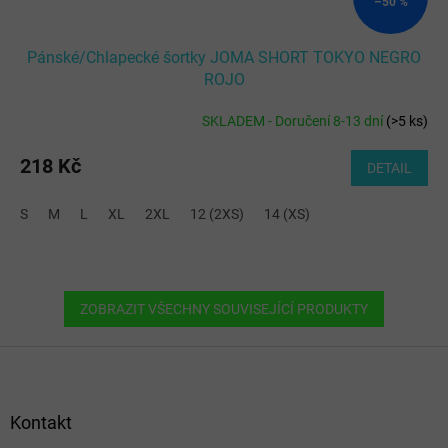
–50 %
Pánské/Chlapecké šortky JOMA SHORT TOKYO NEGRO
ROJO
SKLADEM - Doručení 8-13 dní
(
>5 ks
)
218 Kč
DETAIL
S
M
L
XL
2XL
12 (2XS)
14 (XS)
ZOBRAZIT VŠECHNY SOUVISEJÍCÍ PRODUKTY
Z
á
p
a
Kontakt
t