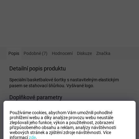
Popis
Podobné (7)
Hodnocení
Diskuze
Značka
Detailní popis produktu
Speciální basketbalové šortky s nastavitelným elastickým
pasem se stahovací šňůrkou. Vyšívané logo.
Doplňkové parametry
Kategorie
:
Dětské kraťasy a šortky
Používáme cookies, abychom Vám umožnili pohodlné
EAN
:
Zvolte variantu
prohlížení webu a díky analýze provozu webu neustále
zlepšovali jeho funkce, výkon a použitelnost,
zobrazení
Tipo Mdelo
:
T
přizpůsobeného obsahu a reklam, analýzy návštěvnosti
Composicion
:
100% Polyester
webových stránek a zjištění zdroje návštěvnosti.
Více
informací
zde
.
Modelo
:
101648.700