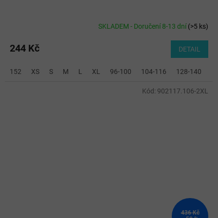
SKLADEM - Doručení 8-13 dní
(
>5 ks
)
244 Kč
DETAIL
152
XS
S
M
L
XL
96-100
104-116
128-140
2
Kód:
902117.106-2XL
436 Kč