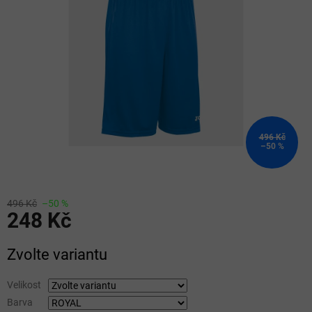
5
hvězdiček.
496 Kč
–50 %
496 Kč
–50 %
248 Kč
Měrná
Zvolte variantu
cena:
Velikost
Barva