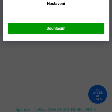
Nastavení
Mohlo by se vám líbit
Souhlasím
Kód:
100053.200-2XL-3XL
Novinka
od
244 Kč
až
–34 %
Sportovní šortky JOMA SHORT NOBEL WHITE