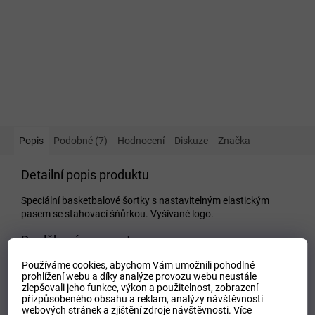
Popis
Podobné (7)
Hodnocení
Diskuze
Značka
Detailní popis produktu
Speciální basketbalové šortky s nastavitelným elastickým
pasem se stahovací šňůrkou. Vyšívané logo.
Doplňkové parametry
Používáme cookies, abychom Vám umožnili pohodlné
Kategorie
:
Dětské kraťasy a šortky
prohlížení webu a díky analýze provozu webu neustále
EAN
:
Zvolte variantu
zlepšovali jeho funkce, výkon a použitelnost,
zobrazení
přizpůsobeného obsahu a reklam, analýzy návštěvnosti
Tipo Mdelo
:
T
webových stránek a zjištění zdroje návštěvnosti.
Více