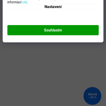
Composicion
:
100% Polyester
informací
zde
.
Modelo
:
101648.880
Nastavení
Mohlo by se vám líbit
Souhlasím
Kód:
100815.100-XS
956 Kč
–35 %