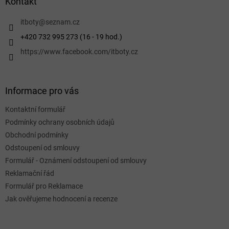
a
Kontakt
t
í
itboty
@
seznam.cz
+420 732 995 273 (16 - 19 hod.)
https://www.facebook.com/itboty.cz
Informace pro vás
Kontaktní formulář
Podmínky ochrany osobních údajů
Obchodní podmínky
Odstoupení od smlouvy
Formulář - Oznámení odstoupení od smlouvy
Reklamační řád
Formulář pro Reklamace
Jak ověřujeme hodnocení a recenze