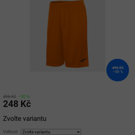
z
5
hvězdiček.
496 Kč
–50 %
496 Kč
–50 %
248 Kč
Měrná
Zvolte variantu
cena:
Velikost