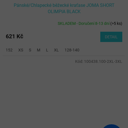
Pánské/Chlapecké běžecké kraťase JOMA SHORT
OLIMPIA BLACK
SKLADEM - Doručení 8-13 dní
(
>5 ks
)
621 Kč
DETAIL
152
XS
S
M
L
XL
128-140
Kód:
100438.100-2XL-3XL