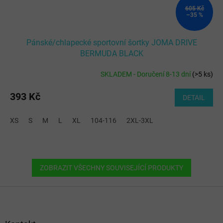
605 Kč
–35 %
Pánské/chlapecké sportovní šortky JOMA DRIVE
BERMUDA BLACK
SKLADEM - Doručení 8-13 dní
(
>5 ks
)
393 Kč
DETAIL
XS
S
M
L
XL
104-116
2XL-3XL
ZOBRAZIT VŠECHNY SOUVISEJÍCÍ PRODUKTY
Z
á
p