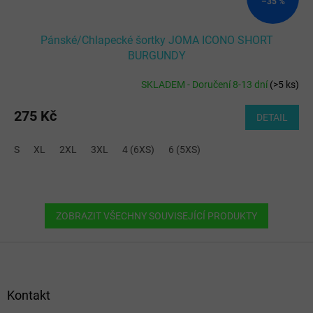
–35 %
Pánské/Chlapecké šortky JOMA ICONO SHORT
BURGUNDY
SKLADEM - Doručení 8-13 dní
(
>5 ks
)
275 Kč
DETAIL
S
XL
2XL
3XL
4 (6XS)
6 (5XS)
ZOBRAZIT VŠECHNY SOUVISEJÍCÍ PRODUKTY
Z
á
p
a
Kontakt
t