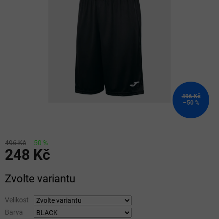
5
hvězdiček.
496 Kč
–50 %
496 Kč
–50 %
248 Kč
Měrná
Zvolte variantu
cena:
Velikost
Barva