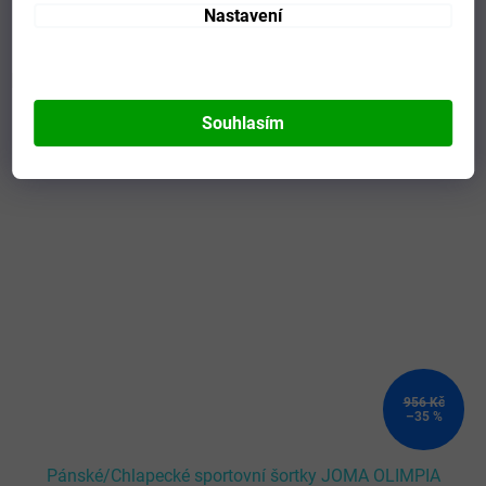
Nastavení
Mohlo by se vám líbit
Souhlasím
Kód:
100815.450-2XS
Novinka
956 Kč
–35 %
Pánské/Chlapecké sportovní šortky JOMA OLIMPIA