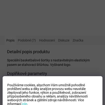
Popis
Podobné (7)
Hodnocení
Diskuze
Značka
Detailní popis produktu
Speciální basketbalové šortky s nastavitelným elastickým
pasem se stahovací šňůrkou. Vyšívané logo.
Doplňkové parametry
Kategorie
:
Dětské kraťasy a šortky
Používáme cookies, abychom Vám umožnili pohodlné
EAN
:
Zvolte variantu
prohlížení webu a díky analýze provozu webu neustále
zlepšovali jeho funkce, výkon a použitelnost,
zobrazení
Tipo Mdelo
:
T
přizpůsobeného obsahu a reklam, analýzy návštěvnosti
Composicion
:
100% Polyester
webových stránek a zjištění zdroje návštěvnosti.
Více
informací
zde
.
Modelo
:
101648.100