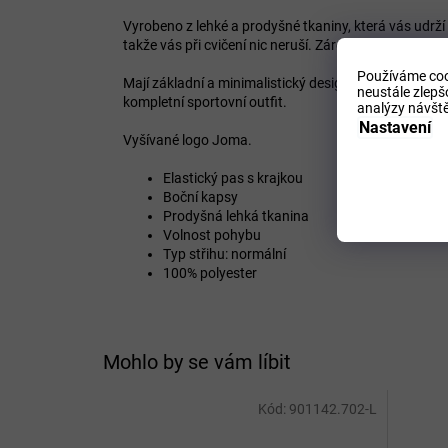
Vyrobeno z lehké a prodyšné tkaniny, která vás udrží 
takže vás při cvičení nic neruší. Zároveň poskytuje 
Používáme coo
Mají základní a minimalistický design, který se velmi
neustále zlepš
kompletní sportovní outfit.
analýzy návště
Nastavení
Vyšívané logo Joma.
Elastický pas s krajkou
Boční kapsy
Prodyšná lehká tkanina
Volnost pohybu
Typ střihu: normální
100% polyester
Mohlo by se vám líbit
Kód:
901142.702-L