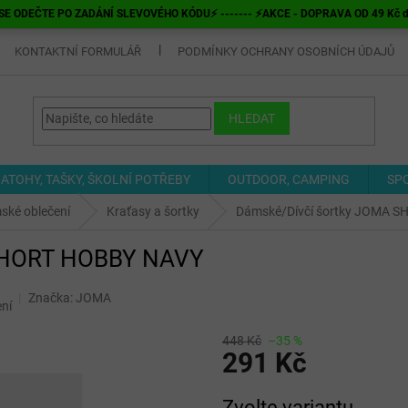
E ODEČTE PO ZADÁNÍ SLEVOVÉHO KÓDU⚡ ------- ⚡AKCE - DOPRAVA OD 49 Kč do v
KONTAKTNÍ FORMULÁŘ
PODMÍNKY OCHRANY OSOBNÍCH ÚDAJŮ
HLEDAT
ATOHY, TAŠKY, ŠKOLNÍ POTŘEBY
OUTDOOR, CAMPING
SP
ské oblečení
Kraťasy a šortky
Dámské/Dívčí šortky JOMA 
 SHORT HOBBY NAVY
Značka:
JOMA
ní
448 Kč
–35 %
291 Kč
Měrná
Zvolte variantu