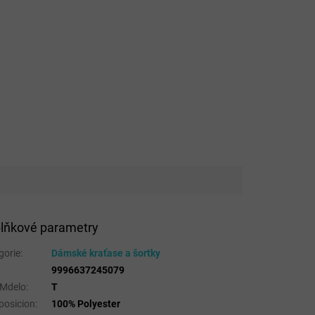
lňkové parametry
gorie
:
Dámské kraťase a šortky
9996637245079
 Mdelo
:
T
osicion
:
100% Polyester