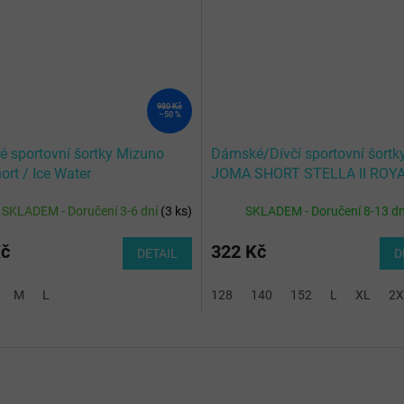
980 Kč
–50 %
 sportovní šortky Mizuno
Dámské/Dívčí sportovní šortk
ort / Ice Water
JOMA SHORT STELLA II ROY
WOMAN
SKLADEM - Doručení 3-6 dní
(
3 ks
)
SKLADEM - Doručení 8-13 d
Kč
322 Kč
DETAIL
D
M
L
128
140
152
L
XL
2X