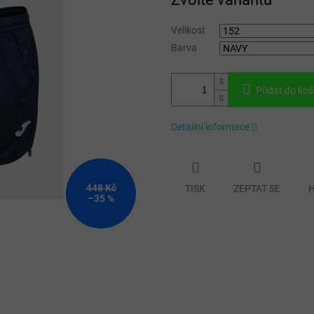
cena:
Velikost
Barva
Přidat do koš
Detailní informace
448 Kč
TISK
ZEPTAT SE
H
–35 %