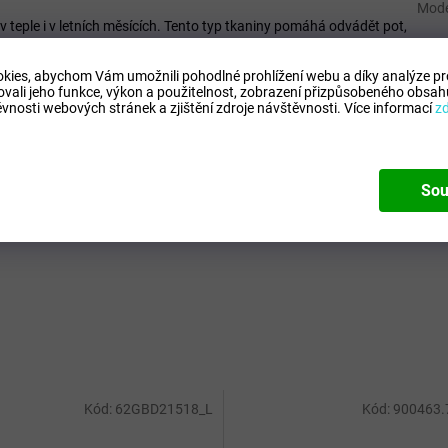
Mode
v teple i v letních měsících. Tento typ tkaniny pomáhá odvádět pot,
naprostou volnost pohybu.
kies, abychom Vám umožnili pohodlné prohlížení webu a díky analýze p
 snadno sladí s jakýmkoli tričkem nebo letním topem a vytvoří tak
ovali jeho funkce, výkon a použitelnost,
zobrazení přizpůsobeného obsahu
vnosti webových stránek a zjištění zdroje návštěvnosti.
Více informací
z
Sou
Kód:
62GBD21518_L
Kód:
900463.