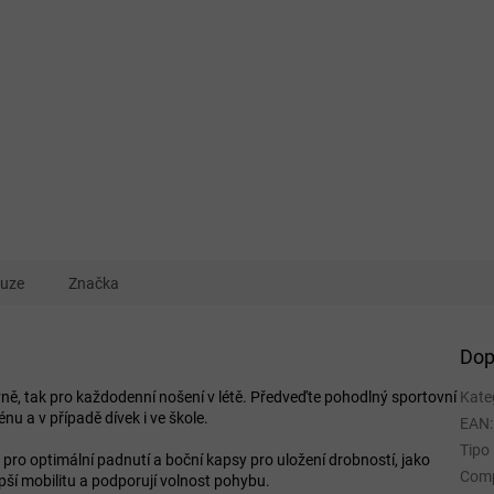
kuze
Značka
Dop
vně, tak pro každodenní nošení v létě. Předveďte pohodlný sportovní
Kate
nu a v případě dívek i ve škole.
EAN
:
Tipo
 pro optimální padnutí a boční kapsy pro uložení drobností, jako
Comp
pší mobilitu a podporují volnost pohybu.