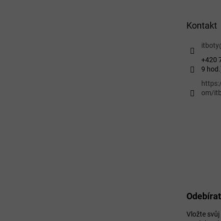
a
t
Kontakt
í
itboty
+420 7
9 hod.
https
om/itb
Odebírat
Vložte svů