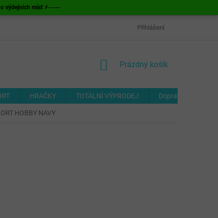
ýdejních míst ⚡-----
OBCHODNÍ PODMÍNKY
ODSTOUPENÍ OD SMLOUVY
Přihlášení
FORMUL
NÁKUPNÍ
Prázdný košík
KOŠÍK
ORT
HRAČKY
TOTÁLNÍ VÝPRODEJ
Doprava a platba
SHORT HOBBY NAVY