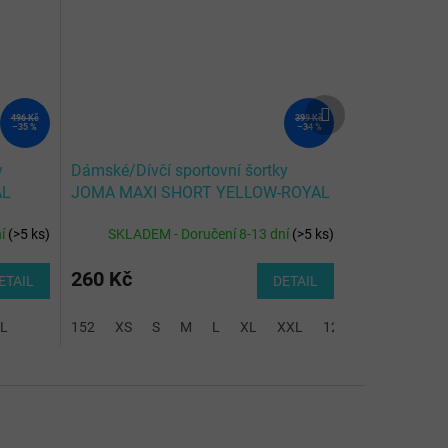
Další
496 Kč
399 Kč
produkt
–35 %
–34 %
y
Dámské/Dívčí sportovní šortky
AL
JOMA MAXI SHORT YELLOW-ROYAL
BLUE
ní
(
>5 ks
)
SKLADEM - Doručení 8-13 dní
(
>5 ks
)
260 Kč
ETAIL
DETAIL
L
152
XS
S
M
L
XL
XXL
128-140