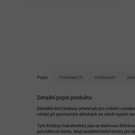
Popis
Podobné (7)
Hodnocení
Dis
Detailní popis produktu
Dámské/dívčí kraťasy určené jak pro cvičení v posilo
vzhled při sportovních aktivitách na všech typech teré
Tyto kraťasy mají elastický pas se stahovací šňůrkou
jsou klíče od domu. Mají zaoblené boční otvory pro le