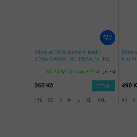
399 Kč
–34 %
Dámské/Dívčí sportovní šortky
Dámské
JOMA MAXI SHORT ROYAL-WHITE
Flex Sh
SKLADEM - Doručení 8-13 dní
(
>5 ks
)
260 Kč
490 
DETAIL
152
XS
S
M
L
XL
XXL
128-140
XS
S
Z
á
p