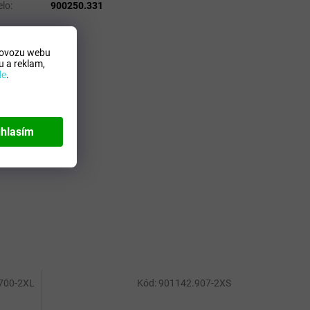
lo
:
900250.331
rovozu webu
 a reklam,
de
.
hlasím
700-2XL
Kód:
901142.907-2XS