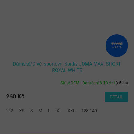
399 Kč
–34 %
Dámské/Dívčí sportovní šortky JOMA MAXI SHORT
ROYAL-WHITE
SKLADEM - Doručení 8-13 dní
(
>5 ks
)
260 Kč
DETAIL
152
XS
S
M
L
XL
XXL
128-140