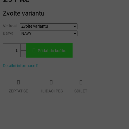
Měrná
Zvolte variantu
cena:
Velikost
Barva
Přidat do košíku
Detailní informace
ZEPTAT SE
HLÍDACÍ PES
SDÍLET