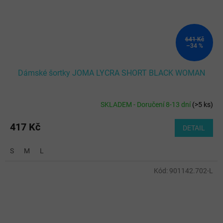
641 Kč
–34 %
Dámské šortky JOMA LYCRA SHORT BLACK WOMAN
SKLADEM - Doručení 8-13 dní
(
>5 ks
)
417 Kč
DETAIL
S
M
L
Kód:
901142.702-L