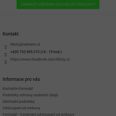
ZOBRAZIT VŠECHNY SOUVISEJÍCÍ PRODUKTY
Z
á
p
a
Kontakt
t
í
itboty
@
seznam.cz
+420 732 995 273 (16 - 19 hod.)
https://www.facebook.com/itboty.cz
Informace pro vás
Kontaktní formulář
Podmínky ochrany osobních údajů
Obchodní podmínky
Odstoupení od smlouvy
Formulář - Oznámení odstoupení od smlouvy