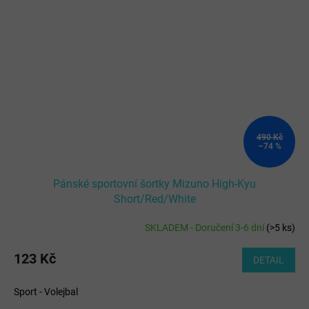
490 Kč
–74 %
Pánské sportovní šortky Mizuno High-Kyu
Short/Red/White
SKLADEM - Doručení 3-6 dní
(
>5 ks
)
123 Kč
DETAIL
Sport - Volejbal