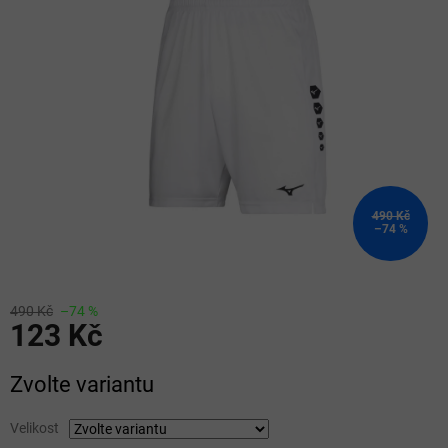
5
hvězdiček.
490 Kč
–74 %
490 Kč
–74 %
123 Kč
Měrná
Zvolte variantu
cena:
Velikost