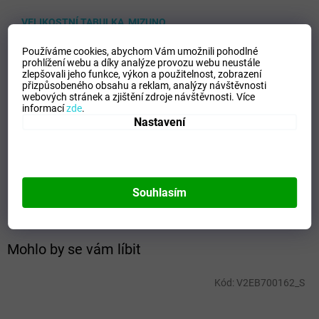
VELIKOSTNÍ TABULKA_MIZUNO
Doplňkové parametry
Používáme cookies, abychom Vám umožnili pohodlné
prohlížení webu a díky analýze provozu webu neustále
zlepšovali jeho funkce, výkon a použitelnost,
zobrazení
Kategorie
:
Pánské kraťasy a šortky
přizpůsobeného obsahu a reklam, analýzy návštěvnosti
EAN
:
Zvolte variantu
webových stránek a zjištění zdroje návštěvnosti.
Více
informací
zde
.
Velikost
:
S
Nastavení
Pohlaví
:
Muži
Kategorie
:
Šortky
Sport
:
Házená
Materiálové složení
:
100% Polyester
Souhlasím
Barva
:
White
Mohlo by se vám líbit
Kód:
V2EB700162_S