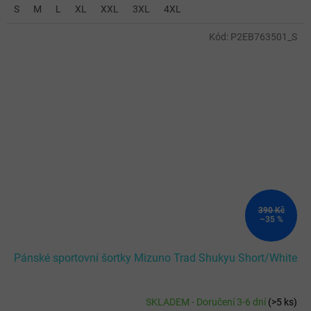
S
M
L
XL
XXL
3XL
4XL
Kód:
P2EB763501_S
390 Kč
–35 %
Pánské sportovní šortky Mizuno Trad Shukyu Short/White
SKLADEM - Doručení 3-6 dní
(
>5 ks
)