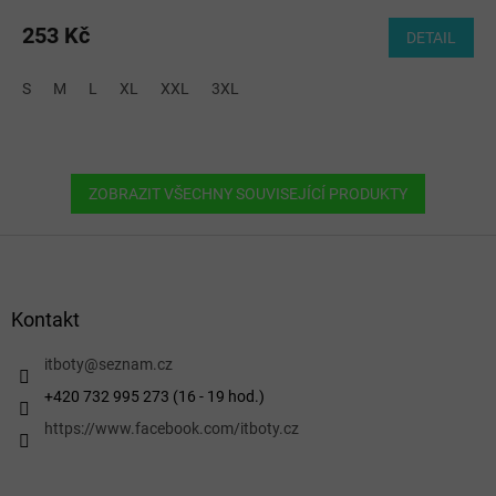
253 Kč
DETAIL
S
M
L
XL
XXL
3XL
ZOBRAZIT VŠECHNY SOUVISEJÍCÍ PRODUKTY
Z
á
p
a
Kontakt
t
í
itboty
@
seznam.cz
+420 732 995 273 (16 - 19 hod.)
https://www.facebook.com/itboty.cz