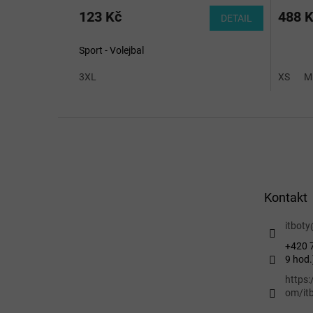
123 Kč
488 
DETAIL
Sport - Volejbal
3XL
XS
M
Z
á
p
a
t
Kontakt
í
itboty
+420 7
9 hod.
https
om/itb