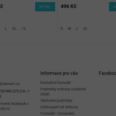
Kč
496 Kč
DETAIL
D
L
XL
12
S
M
L
XL
Informace pro vás
Facebo
Kontaktní formulář
@
seznam.cz
Podmínky ochrany osobních
32 995 273 (16 - 1
údajů
)
Obchodní podmínky
://www.facebook.c
Odstoupení od smlouvy
oty.cz
Formulář - Oznámení