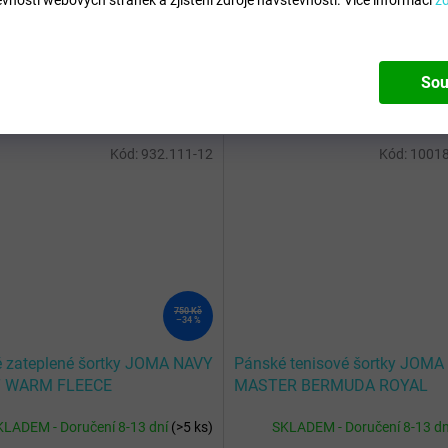
6B5C5A5A5A5A5D
Barva
:
White
Sou
Kód:
932.111-12
Kód:
10018
750 Kč
–34 %
 zateplené šortky JOMA NAVY
Pánské tenisové šortky JOMA
 WARM FLEECE
MASTER BERMUDA ROYAL
KLADEM - Doručení 8-13 dní
(
>5 ks
)
SKLADEM - Doručení 8-13 d