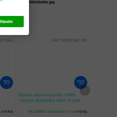
6E6F5A5A6D-a200003de00c.jpg
hlasím
6.726-L
Kód:
103790.342-2XL
762 Kč
641 Kč
–34 %
–34 %
Další
produkt
Pánské sportovní šortky JOMA
TOLEDO BERMUDA NAVY FLUOR
TURQUOISE
ní
(
>5 ks
)
SKLADEM - Doručení 8-13 dní
(
>5 ks
)