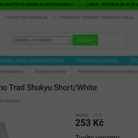
E ODEČTE PO ZADÁNÍ SLEVOVÉHO KÓDU⚡ ------- ⚡AKCE - DOPRAVA OD 49 Kč do v
KONTAKTNÍ FORMULÁŘ
PODMÍNKY OCHRANY OSOBNÍCH ÚDAJŮ
HLEDAT
ATOHY, TAŠKY, ŠKOLNÍ POTŘEBY
OUTDOOR, CAMPING
SP
ké oblečení
Kraťasy a šortky
Pánské sportovní šortky Mizun
no Trad Shukyu Short/White
ka:
Mizuno
390 Kč
–35 %
253 Kč
Měrná
Zvolte variantu