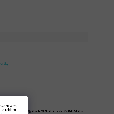
šortky
rovozu webu
 a reklam,
lsportkoncept.cz/img/7D7A797C7E7579786D6F7A7E-
de
.