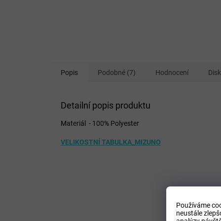
Popis
Podobné (7)
Hodnocení
Dis
Detailní popis produktu
Materiál - 100% Polyester
VELIKOSTNÍ TABULKA_MIZUNO
Používáme coo
neustále zlepš
analýzy návště