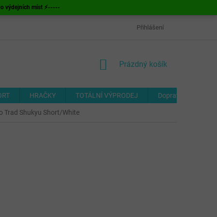
ýdejních míst ⚡-----
OBCHODNÍ PODMÍNKY
ODSTOUPENÍ OD SMLOUVY
Přihlášení
FORMUL
NÁKUPNÍ
Prázdný košík
KOŠÍK
ORT
HRAČKY
TOTÁLNÍ VÝPRODEJ
Doprava a platba
o Trad Shukyu Short/White