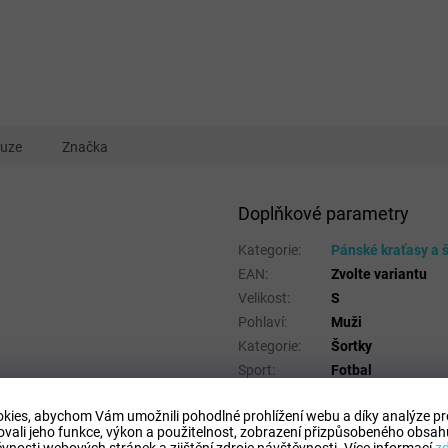
kuze
Značka
Doplňkové parametry
Kategorie
:
Pánské kraťasy a 
EAN
:
Zvolte variantu
Velikost
:
S
Pohlaví
:
Muži
Kategorie
:
Šortky
Sport
:
Fotbal
Materiálové
100% Polyester
složení
:
kies, abychom Vám umožnili pohodlné prohlížení webu a díky analýze p
ovali jeho funkce, výkon a použitelnost,
zobrazení přizpůsobeného obsahu
https://b2b.leve
Fotografie
:
vnosti webových stránek a zjištění zdroje návštěvnosti.
Více informací
z