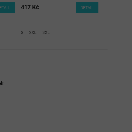
417 Kč
ETAIL
DETAIL
S
2XL
3XL
ok