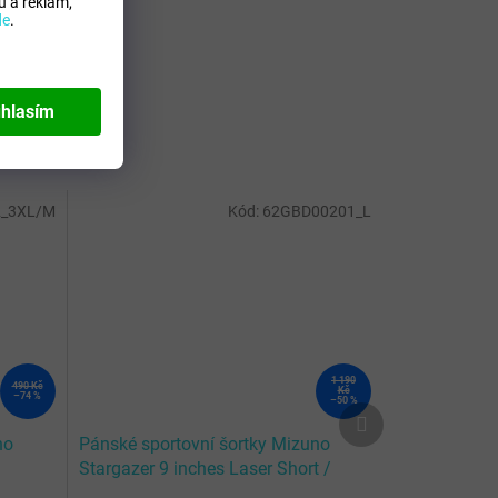
 a reklam,
de
.
hlasím
2_3XL/M
Kód:
62GBD00201_L
1 190
490 Kč
Kč
–74 %
–50 %
Další
produkt
no
Pánské sportovní šortky Mizuno
Stargazer 9 inches Laser Short /
White