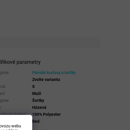
lňkové parametry
gorie
:
Pánské kraťasy a šortky
Zvolte variantu
ost
:
S
aví
:
Muži
gorie
:
Šortky
t
:
Házená
riálové složení
:
100% Polyester
a
:
Red
rovozu webu