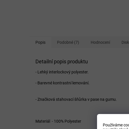
Popis
Podobné (7)
Hodnocení
Dis
Detailní popis produktu
- Lehký interlockový polyester.
- Barevné kontrastní lemování.
- Značková stahovací šňůrka v pase na gumu.
Materiál - 100% Polyester
Používáme coo