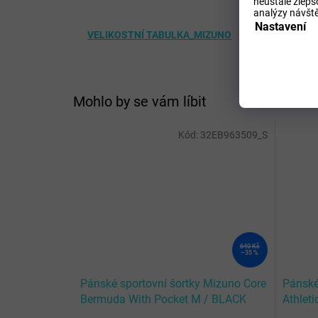
neustále zlepš
analýzy návště
Nastavení
VELIKOSTNÍ TABULKA_MIZUNO
Mohlo by se vám líbit
Kód:
32EB963509_S
640 Kč
–35 %
Pánské sportovní šortky Mizuno Core
Pánské
Bermuda With Pocket M / BLACK
Athlet