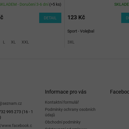
SKLADEM - Doručení 3-6 dní
(
>5 ks
)
SKLAD
Kč
123 Kč
DETAIL
D
Sport - Volejbal
L
XL
XXL
3XL
Informace pro vás
Facebo
Kontaktní formulář
@
seznam.cz
Podmínky ochrany osobních
32 995 273 (16 - 1
údajů
)
Obchodní podmínky
://www.facebook.c