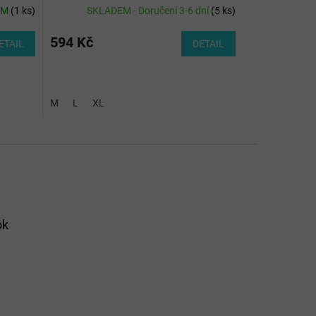
EM
(
1 ks
)
SKLADEM - Doručení 3-6 dní
(
5 ks
)
594 Kč
ETAIL
DETAIL
M
L
XL
ok