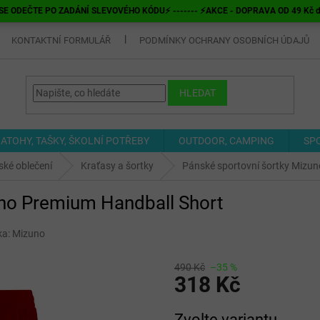
E ODEČTE PO ZADÁNÍ SLEVOVÉHO KÓDU⚡ ------- ⚡AKCE - DOPRAVA OD 49 Kč do v
KONTAKTNÍ FORMULÁŘ
PODMÍNKY OCHRANY OSOBNÍCH ÚDAJŮ
HLEDAT
ATOHY, TAŠKY, ŠKOLNÍ POTŘEBY
OUTDOOR, CAMPING
SP
ké oblečení
Kraťasy a šortky
Pánské sportovní šortky Mizu
uno Premium Handball Short
ka:
Mizuno
490 Kč
–35 %
318 Kč
Měrná
Zvolte variantu