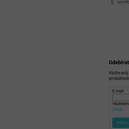
om/itb
Odebírat
Vložte svů
produktech
E-mail
Vložením 
údajů
PŘIHL