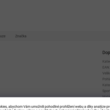
kuze
Značka
Dop
Kate
EAN
:
Velik
Pohl
Kate
Spor
Mate
Barv
kies, abychom Vám umožnili pohodlné prohlížení webu a díky analýze p