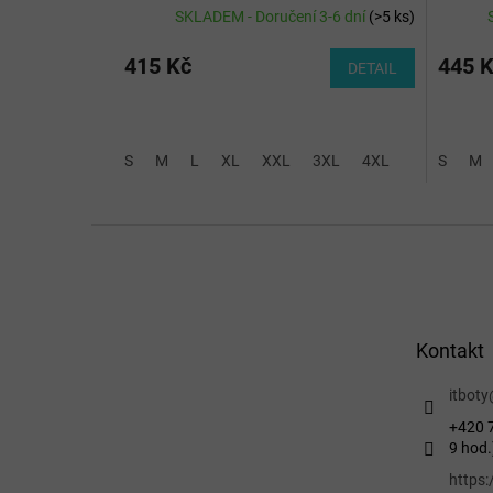
SKLADEM - Doručení 3-6 dní
(
>5 ks
)
415 Kč
445 
DETAIL
S
M
L
XL
XXL
3XL
4XL
S
M
Z
á
p
a
t
Kontakt
í
itboty
+420 7
9 hod.
https