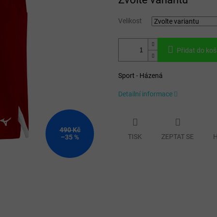
cena:
Velikost
Přidat do koš
Sport - Házená
Detailní informace
490 Kč
TISK
ZEPTAT SE
H
–35 %