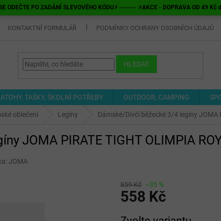
E ODEČTE PO ZADÁNÍ SLEVOVÉHO KÓDU⚡ ------- ⚡AKCE - DOPRAVA OD 49 Kč do v
KONTAKTNÍ FORMULÁŘ
PODMÍNKY OCHRANY OSOBNÍCH ÚDAJŮ
HLEDAT
ATOHY, TAŠKY, ŠKOLNÍ POTŘEBY
OUTDOOR, CAMPING
SP
ské oblečení
Legíny
Dámské/Dívčí běžecké 3/4 legíny JO
legíny JOMA PIRATE TIGHT OLIMPIA 
ka:
JOMA
859 Kč
–35 %
558 Kč
Měrná
Zvolte variantu