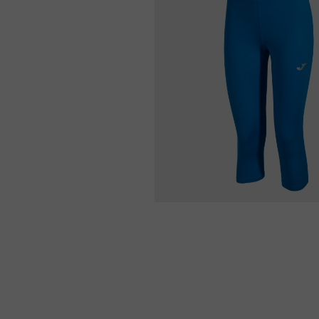
5
hvězdiček.