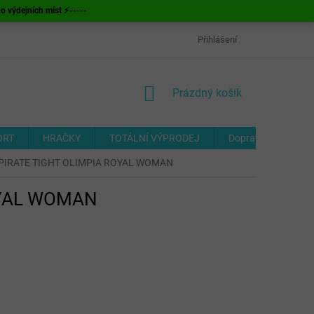
ýdejních míst ⚡-----
OBCHODNÍ PODMÍNKY
ODSTOUPENÍ OD SMLOUVY
Přihlášení
FORMUL
NÁKUPNÍ
Prázdný košík
KOŠÍK
ORT
HRAČKY
TOTÁLNÍ VÝPRODEJ
Doprava a platba
MA PIRATE TIGHT OLIMPIA ROYAL WOMAN
ROYAL WOMAN