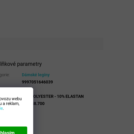
lňkové parametry
gorie
:
Dámské legíny
9997051646039
 Mdelo
:
T
osicion
:
90% POLYESTER - 10% ELASTAN
rovozu webu
 a reklam,
lo
:
900448.700
de
.
hlasím