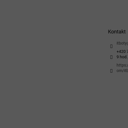
Z
á
p
a
t
Kontakt
í
itboty
+420 7
9 hod.
https
om/itb