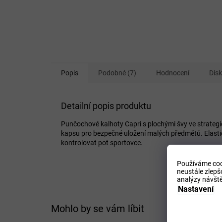
Popis
Podobné (7)
Hodnocení
Dis
Detailní popis produktu
Punčochové kalhoty Capri s plochými švy ve strategic
kapsu pro bezpečné uložení malých předmětů. Elast
kontrolovat pot sportovce.
Používáme coo
neustále zlepš
analýzy návště
Nastavení
Mohlo by se vám líbit