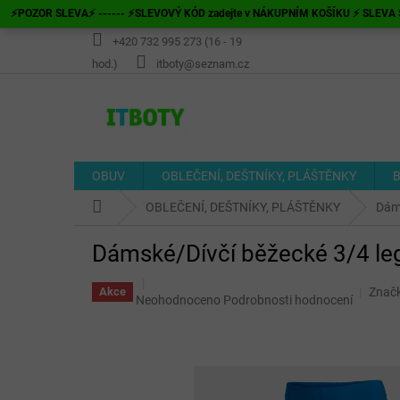
Přejít
⚡POZOR SLEVA⚡ ------ ⚡SLEVOVÝ KÓD zadejte v NÁKUPNÍM KOŠÍKU ⚡ SLEVA S
na
obsah
+420 732 995 273 (16 - 19
hod.)
itboty@seznam.cz
OBUV
OBLEČENÍ, DEŠTNÍKY, PLÁŠTĚNKY
B
Domů
OBLEČENÍ, DEŠTNÍKY, PLÁŠTĚNKY
Dám
Dámské/Dívčí běžecké 3/4 
Znač
Akce
Průměrné
Neohodnoceno
Podrobnosti hodnocení
hodnocení
produktu
je
0,0
z