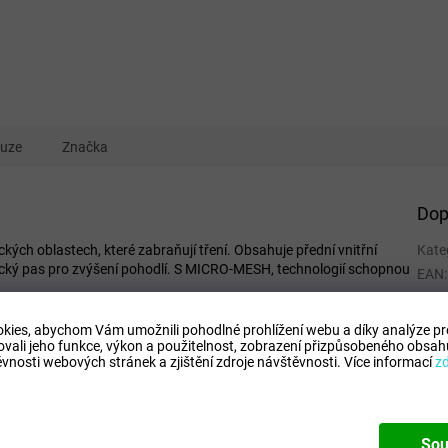
kuze
Značka
Dop
kých oblastech, které zabraňují tření. Obsahuje přední vnitřní
Kate
ický pas pro zvýšení pohodlí. S MICRO-MESH, technologií schopnou
EAN
:
Tipo
Comp
kies, abychom Vám umožnili pohodlné prohlížení webu a díky analýze p
ovali jeho funkce, výkon a použitelnost,
zobrazení přizpůsobeného obsahu
Mode
vnosti webových stránek a zjištění zdroje návštěvnosti.
Více informací
z
Sou