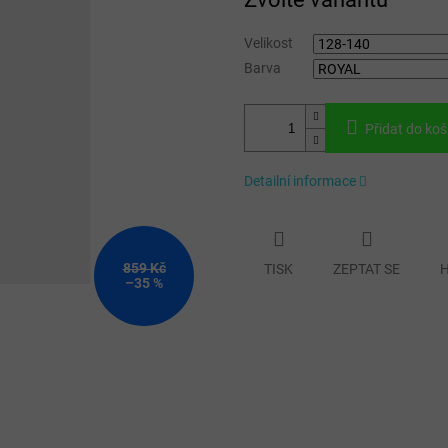
cena:
Velikost
Barva
Přidat do koš
Detailní informace
859 Kč
TISK
ZEPTAT SE
H
–35 %