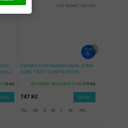
8009_L
Kód:
900447.700-2XS
Další
1 150
produkt
Kč
–35 %
zuno
Dámské/Dívčí běžecké legíny JOMA
ghts /
LONG TIGHT OLIMPIA ROYAL
WOMAN
dní
(
3 ks
)
SKLADEM - Doručení 8-13 dní
(
>5 ks
)
747 Kč
ETAIL
DETAIL
152
XS
S
M
L
XL
XXL