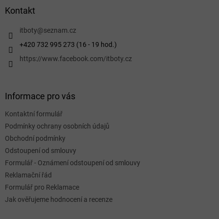
a
Kontakt
t
í
itboty
@
seznam.cz
+420 732 995 273 (16 - 19 hod.)
https://www.facebook.com/itboty.cz
Informace pro vás
Kontaktní formulář
Podmínky ochrany osobních údajů
Obchodní podmínky
Odstoupení od smlouvy
Formulář - Oznámení odstoupení od smlouvy
Reklamační řád
Formulář pro Reklamace
Jak ověřujeme hodnocení a recenze