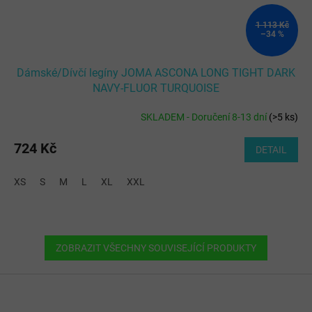
1 113 Kč
–34 %
Dámské/Dívčí legíny JOMA ASCONA LONG TIGHT DARK
NAVY-FLUOR TURQUOISE
SKLADEM - Doručení 8-13 dní
(
>5 ks
)
724 Kč
DETAIL
XS
S
M
L
XL
XXL
ZOBRAZIT VŠECHNY SOUVISEJÍCÍ PRODUKTY
Z
á
p