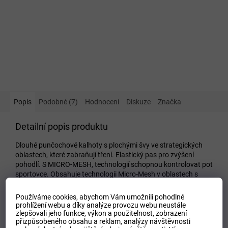
Popis
Podobné (7)
Hodnocení
Diskuze
Značka
Detailní popis produktu
Dlouhé punčochové kalhoty s plochými švy ve strategických
oblastech, které zabraňují tření. Elastický pas pro zvýšení
pohodlí. S MICRO-MESH, technologií schopnou kontrolovat pot
sportovce. Obsahuje technologii Micro-Mesh v oblastech s
vysokým pocením, 90% Polyester, 10% Elastan.
Používáme cookies, abychom Vám umožnili pohodlné
Doplňkové parametry
prohlížení webu a díky analýze provozu webu neustále
zlepšovali jeho funkce, výkon a použitelnost,
zobrazení
přizpůsobeného obsahu a reklam, analýzy návštěvnosti
Kategorie
:
Dámské legíny