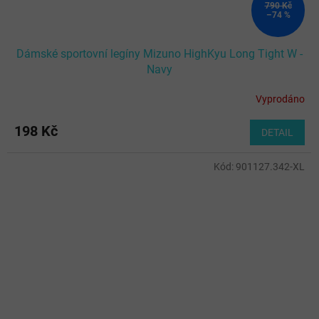
790 Kč
–74 %
Dámské sportovní legíny Mizuno HighKyu Long Tight W -
Navy
Vyprodáno
198 Kč
DETAIL
Kód:
901127.342-XL