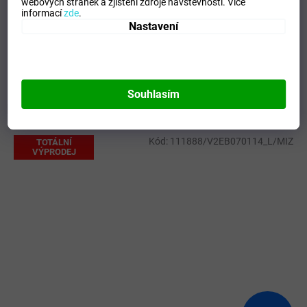
webových stránek a zjištění zdroje návštěvnosti.
Více
EAN
:
Zvolte variantu
informací
zde
.
Tipo Mdelo
:
T
Nastavení
Composicion
:
90% POLYESTER - 10% ELASTAN
Modelo
:
900447.300
Souhlasím
Mohlo by se vám líbit
Kód:
111888/V2EB070114_L/MIZ
TOTÁLNÍ
VÝPRODEJ