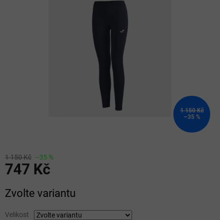
z
5
hvězdiček.
1 150 Kč
–35 %
1 150 Kč
–35 %
747 Kč
Měrná
Zvolte variantu
cena:
Velikost