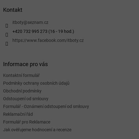
p
a
Kontakt
t
í
itboty
@
seznam.cz
+420 732 995 273 (16 - 19 hod.)
https://www.facebook.com/itboty.cz
Informace pro vás
Kontaktní formulář
Podmínky ochrany osobních údajů
Obchodní podmínky
Odstoupení od smlouvy
Formulář - Oznámení odstoupení od smlouvy
Reklamační řád
Formulář pro Reklamace
Jak ověřujeme hodnocení a recenze