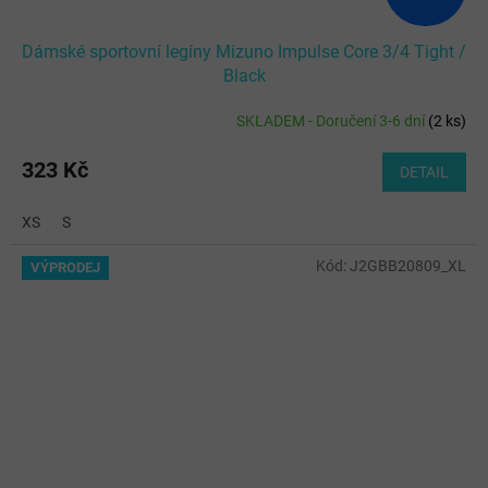
Dámské sportovní legíny Mizuno Impulse Core 3/4 Tight /
Black
SKLADEM - Doručení 3-6 dní
(
2 ks
)
323 Kč
DETAIL
XS
S
Kód:
J2GBB20809_XL
VÝPRODEJ