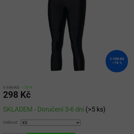
5
hvězdiček.
1 190 Kč
–74 %
1 190 Kč
–74 %
298 Kč
Měrná
SKLADEM - Doručení 3-6 dní
(
>5 ks
)
cena:
Velikost