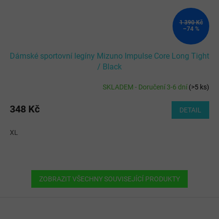
1 390 Kč
–74 %
Dámské sportovní legíny Mizuno Impulse Core Long Tight
/ Black
SKLADEM - Doručení 3-6 dní
(
>5 ks
)
348 Kč
DETAIL
XL
ZOBRAZIT VŠECHNY SOUVISEJÍCÍ PRODUKTY
Z
á