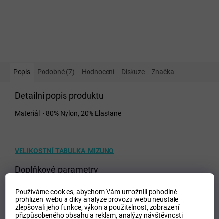
Popis
Podobné (7)
Hodnocení
Diskuze
Značka
Detailní popis produktu
Materiál - 80% Nylon, 20% Elastane
VELIKOSTNÍ TABULKA_MIZUNO
Doplňkové parametry
Kategorie
:
Dámské legíny
Používáme cookies, abychom Vám umožnili pohodlné
EAN
:
5059431060003
prohlížení webu a díky analýze provozu webu neustále
zlepšovali jeho funkce, výkon a použitelnost,
zobrazení
Velikost
:
XS
přizpůsobeného obsahu a reklam, analýzy návštěvnosti