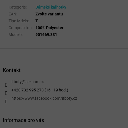
Kategorie
:
Dámské kalhotky
EAN
:
Zvolte variantu
Tipo Mdelo
:
T
Composicion
:
100% Polyester
Modelo
:
901669.331
Z
á
p
a
Kontakt
t
í
itboty
@
seznam.cz
+420 732 995 273 (16 - 19 hod.)
https://www.facebook.com/itboty.cz
Informace pro vás