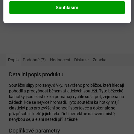
Souhlasím
Popis
Podobné (7)
Hodnocení
Diskuze
Značka
Detailní popis produktu
Soutěžní slipy pro ženy/dívky. Navrženo pro běžce, kteří hledají
pohodlí a prodyšnost během atletických soutěží. Tyto běžecké
kalhotky jsou elastické a pomáhají rychle sušit pot, zejména na
zádech, kde se nejvíce hromadí. Tyto soutěžní kalhotky mají
elastický pas pro zvýšení pohodlí sportovce a dokonale se
přizpůsobí siluetě jejich těla. Drží perfektně na svém místě,
nehýbou se, ale ani nesedí příliš těsně.
Doplňkové parametry