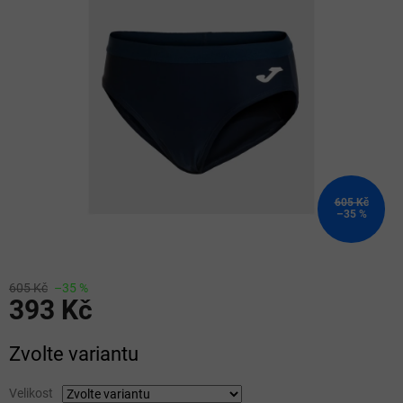
z
5
hvězdiček.
605 Kč
–35 %
605 Kč
–35 %
393 Kč
Měrná
Zvolte variantu
cena:
Velikost