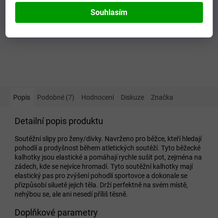
Souhlasím
Popis
Podobné (7)
Hodnocení
Diskuze
Značka
Detailní popis produktu
Soutěžní slipy pro ženy/dívky. Navrženo pro běžce, kteří hledají
pohodlí a prodyšnost během atletických soutěží. Tyto běžecké
kalhotky jsou elastické a pomáhají rychle sušit pot, zejména na
zádech, kde se nejvíce hromadí. Tyto soutěžní kalhotky mají
elastický pas pro zvýšení pohodlí sportovce a dokonale se
přizpůsobí siluetě jejich těla. Drží perfektně na svém místě,
nehýbou se, ale ani nesedí příliš těsně.
Doplňkové parametry