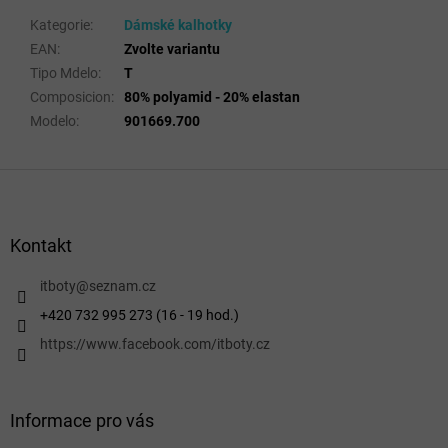
Kategorie
:
Dámské kalhotky
EAN
:
Zvolte variantu
Tipo Mdelo
:
T
Composicion
:
80% polyamid - 20% elastan
Modelo
:
901669.700
Z
á
p
a
Kontakt
t
í
itboty
@
seznam.cz
+420 732 995 273 (16 - 19 hod.)
https://www.facebook.com/itboty.cz
Informace pro vás