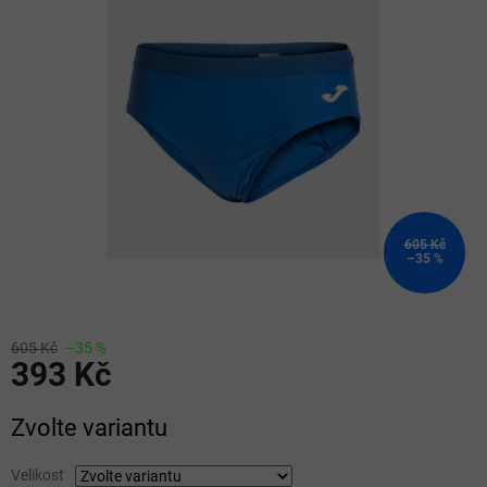
z
5
hvězdiček.
605 Kč
–35 %
605 Kč
–35 %
393 Kč
Měrná
Zvolte variantu
cena:
Velikost