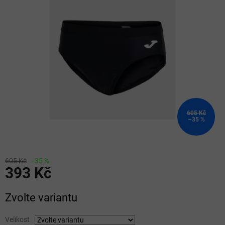
z
5
hvězdiček.
605 Kč
–35 %
605 Kč
–35 %
393 Kč
Měrná
Zvolte variantu
cena:
Velikost