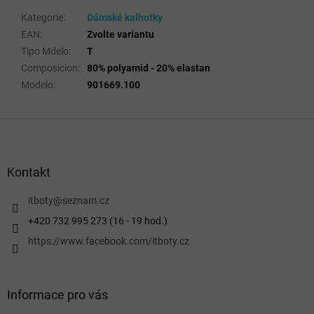
Kategorie
:
Dámské kalhotky
EAN
:
Zvolte variantu
Tipo Mdelo
:
T
Composicion
:
80% polyamid - 20% elastan
Modelo
:
901669.100
Z
á
p
a
Kontakt
t
í
itboty
@
seznam.cz
+420 732 995 273 (16 - 19 hod.)
https://www.facebook.com/itboty.cz
Informace pro vás