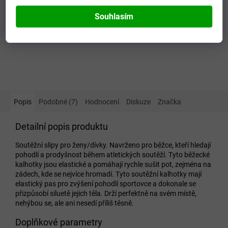
Souhlasím
Popis
Podobné (7)
Hodnocení
Diskuze
Značka
Detailní popis produktu
Soutěžní slipy pro ženy/dívky. Navrženo pro běžce, kteří hledají
pohodlí a prodyšnost během atletických soutěží. Tyto běžecké
kalhotky jsou elastické a pomáhají rychle sušit pot, zejména na
zádech, kde se nejvíce hromadí. Tyto soutěžní kalhotky mají
elastický pas pro zvýšení pohodlí sportovce a dokonale se
přizpůsobí siluetě jejich těla. Drží perfektně na svém místě,
nehýbou se, ale ani nesedí příliš těsně.
Doplňkové parametry