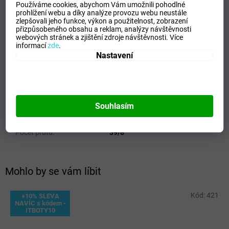
Používáme cookies, abychom Vám umožnili pohodlné
Kategorie
:
Skládací a Holové deštníky
prohlížení webu a díky analýze provozu webu neustále
zlepšovali jeho funkce, výkon a použitelnost,
zobrazení
EAN
:
Zvolte variantu
přizpůsobeného obsahu a reklam, analýzy návštěvnosti
Materiál konstrukce
:
Sklolaminát
webových stránek a zjištění zdroje návštěvnosti.
Více
informací
zde
.
Pohlaví
:
Chlapecké
Nastavení
Typ
:
Holový
Výrobce
:
Doppler
Průměr střechy deštníku
:
72 cm
Systém
:
Mechanický
Souhlasím
Váha
:
186 g
Velikost složeného deštníku
:
56 cm
Počet prutů
:
39/8
Mohlo by se vám líbit
Kód:
421
+10% SLEVA
NAVÍC s kódem -
ITBOTY10