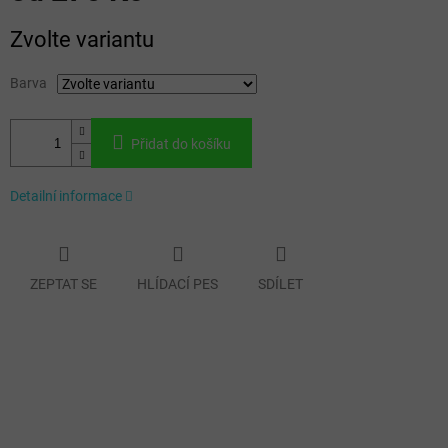
Měrná
Zvolte variantu
cena:
Barva
Přidat do košíku
Detailní informace
ZEPTAT SE
HLÍDACÍ PES
SDÍLET