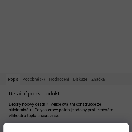
Popis
Podobné (7)
Hodnocení
Diskuze
Značka
Detailní popis produktu
Dětský holový deštník. Velice kvalitní konstrukce ze
sklolaminátu. Polyesterový potah je odolný proti změnám
vlhkosti a teplot, nesráží se.
Doplňkové parametry