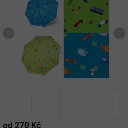
5
hvězdiček.
od
270 Kč