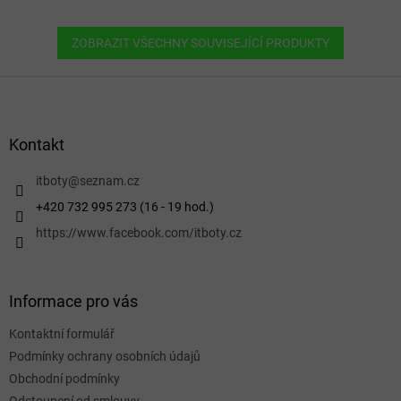
ZOBRAZIT VŠECHNY SOUVISEJÍCÍ PRODUKTY
Z
á
p
a
Kontakt
t
í
itboty
@
seznam.cz
+420 732 995 273 (16 - 19 hod.)
https://www.facebook.com/itboty.cz
Informace pro vás
Kontaktní formulář
Podmínky ochrany osobních údajů
Obchodní podmínky