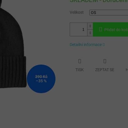
cena:
Velikost
Přidat do koš
Detailní informace
TISK
ZEPTAT SE
H
390 Kč
–35 %