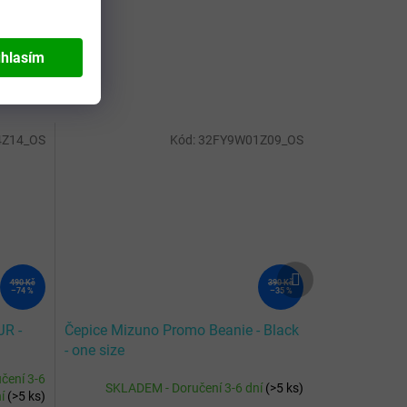
hlasím
Z14_OS
Kód:
32FY9W01Z09_OS
Další
490 Kč
390 Kč
produkt
–74 %
–35 %
JR -
Čepice Mizuno Promo Beanie - Black
- one size
čení 3-6
SKLADEM - Doručení 3-6 dní
(
>5 ks
)
ní
(
>5 ks
)