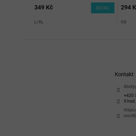
349 Kč
294 
DETAIL
L/XL
OS
Z
á
p
a
t
Kontakt
í
itboty
+420 7
9 hod.
https
om/itb