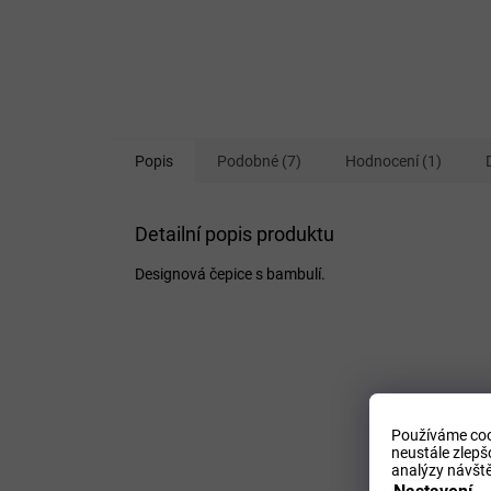
Popis
Podobné (7)
Hodnocení (1)
Detailní popis produktu
Designová čepice s bambulí.
Používáme coo
neustále zlepš
analýzy návště