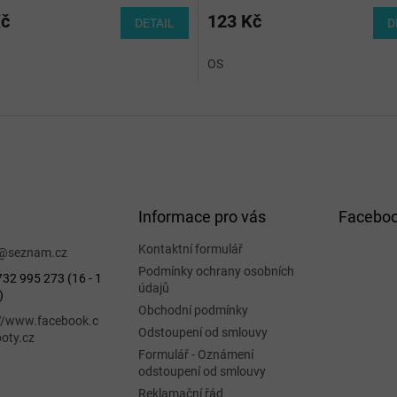
hodnocení
produktu
Kč
123 Kč
DETAIL
D
je
5,0
OS
z
5
hvězdiček.
Informace pro vás
Facebo
Kontaktní formulář
@
seznam.cz
Podmínky ochrany osobních
32 995 273 (16 - 1
údajů
)
Obchodní podmínky
://www.facebook.c
Odstoupení od smlouvy
oty.cz
Formulář - Oznámení
odstoupení od smlouvy
Reklamační řád