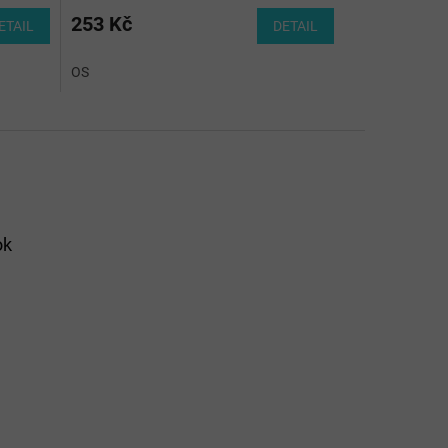
253 Kč
ETAIL
DETAIL
OS
ok