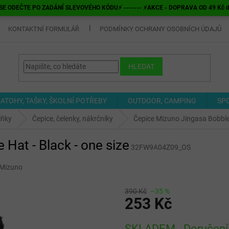
E ODEČTE PO ZADÁNÍ SLEVOVÉHO KÓDU⚡ ------- ⚡AKCE - DOPRAVA OD 49 Kč do v
KONTAKTNÍ FORMULÁŘ
PODMÍNKY OCHRANY OSOBNÍCH ÚDAJŮ
HLEDAT
ATOHY, TAŠKY, ŠKOLNÍ POTŘEBY
OUTDOOR, CAMPING
SP
lňky
Čepice, čelenky, nákrčníky
Čepice Mizuno Jingasa Bobble 
Hat - Black - one size
32FW9A04Z09_OS
Mizuno
390 Kč
–35 %
253 Kč
Měrná
SKLADEM - Doručení 