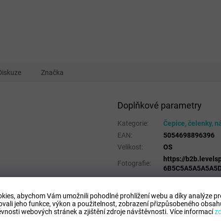
Diskuze
Značka
Doplňkové parametry
Kategorie
:
Čepice, čelenky, n
EAN
:
5054698896396
Velikost
:
OS
https://b2b.leve
Fotografie
:
6B5C5A5A5A5A5D
Pohlaví
:
Unisex
Kategorie
:
Doplňky
kies, abychom Vám umožnili pohodlné prohlížení webu a díky analýze p
ovali jeho funkce, výkon a použitelnost,
zobrazení přizpůsobeného obsahu
Sport
:
Doplňky a batohy
vnosti webových stránek a zjištění zdroje návštěvnosti.
Více informací
z
Materiálové
100% Acrylic