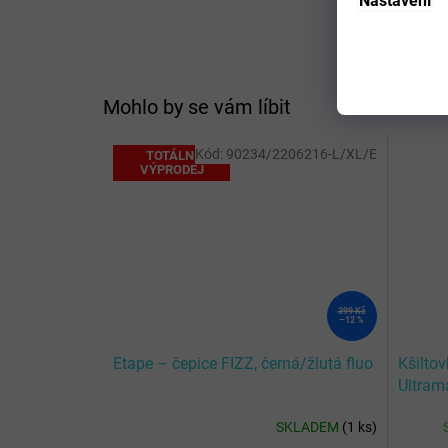
Nastavení
Mohlo by se vám líbit
Kód:
90234/2206216-L/XL/E
TOTÁLNÍ
VÝPRODEJ
399 Kč
–12 %
Etape – čepice FIZZ, černá/žlutá fluo
Kšiltov
Ultram
SKLADEM
(
1 ks
)