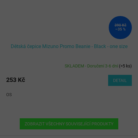
390 Kč
–35 %
Dětská čepice Mizuno Promo Beanie - Black - one size
SKLADEM - Doručení 3-6 dní
(
>5 ks
)
253 Kč
DETAIL
OS
ZOBRAZIT VŠECHNY SOUVISEJÍCÍ PRODUKTY