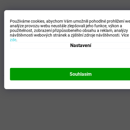
Používáme cookies, abychom Vám umožnili pohodlné prohlížení we
Sportovní kšilt Mizuno DryLite Visor / Black / OS
analýze provozu webu neustále zlepšovali jeho funkce, výkon a
použitelnost,
zobrazení přizpůsobeného obsahu a reklam, analýzy
návštěvnosti webových stránek a zjištění zdroje návštěvnosti.
Více
zde
.
SKLADEM - Doručení 3-6 dní
(
>5 ks
)
Nastavení
590 Kč
DETAIL
OS
Souhlasím
Kód:
32FY9W04Z09_OS