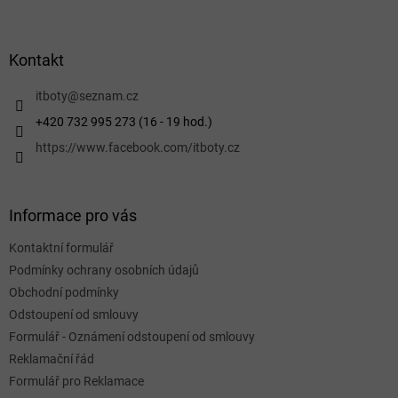
Z
á
p
a
Kontakt
t
í
itboty
@
seznam.cz
+420 732 995 273 (16 - 19 hod.)
https://www.facebook.com/itboty.cz
Informace pro vás
Kontaktní formulář
Podmínky ochrany osobních údajů
Obchodní podmínky
Odstoupení od smlouvy
Formulář - Oznámení odstoupení od smlouvy
Reklamační řád
Formulář pro Reklamace