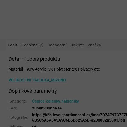
Popis
Podobné (7)
Hodnocení
Diskuze
Značka
Detailní popis produktu
Materiál - 93% Acrylic, 5% Polyester, 2% Polyacrylate
VELIKOSTNÍ TABULKA_MIZUNO
Doplňkové parametry
Kategorie
:
Čepice, čelenky, nákrčníky
EAN
:
5054698965634
https://b2b.levelsportkoncept.cz/img/7D7A797C7
Fotografie
:
6B5C5A5A5A5A5C6B5D625A5B-a200002a3801.jpg