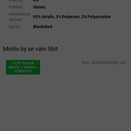
Velikost
:
OS
Pohlaví
:
Unisex
Materiálové
93% Acrylic, 5% Polyester, 2% Polyacrylate
složení
:
Barva
:
Black/Red
Mohlo by se vám líbit
Kód:
J2GW0030Z09_OS
+15% SLEVA
NAVÍC s kódem -
ITBOTY15